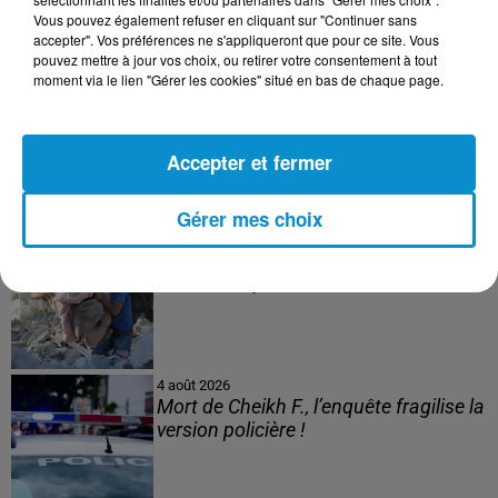
Vous pouvez également refuser en cliquant sur "Continuer sans
accepter". Vos préférences ne s'appliqueront que pour ce site. Vous
pouvez mettre à jour vos choix, ou retirer votre consentement à tout
moment via le lien "Gérer les cookies" situé en bas de chaque page.
5 août 2026
Visas français : l’Algérie décroche, le
Maroc et la Tunisie...
Accepter et fermer
Gérer mes choix
4 août 2026
152 Palestiniens tués en juillet, le bilan
mensuel le plus lourd de...
4 août 2026
Mort de Cheikh F., l’enquête fragilise la
version policière !