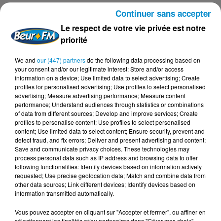
Arroser les côtes d’agneau d’huile d’olive, les saisir à feu
Continuer sans accepter
vif, 3 minutes de chaque côté dans une poêle bien
Le respect de votre vie privée est notre
chaude, les saler et les poivrer.
priorité
Servir les côtes d’agneau napées de sauce aux abricots
We and
our (447) partners
do the following data processing based on
et au romarin, accompagnées d’une semoule au beurre.
your consent and/or our legitimate interest: Store and/or access
information on a device; Use limited data to select advertising; Create
profiles for personalised advertising; Use profiles to select personalised
Le petit plus :
vous pouvez remplacer les abricots par
advertising; Measure advertising performance; Measure content
performance; Understand audiences through statistics or combinations
des pêches ou des nectarines.
of data from different sources; Develop and improve services; Create
profiles to personalise content; Use profiles to select personalised
content; Use limited data to select content; Ensure security, prevent and
detect fraud, and fix errors; Deliver and present advertising and content;
Save and communicate privacy choices. These technologies may
process personal data such as IP address and browsing data to offer
FIL D'ACTUS
following functionalities: Identify devices based on information actively
requested; Use precise geolocation data; Match and combine data from
other data sources; Link different devices; Identify devices based on
information transmitted automatically.
7 août 2026
L’inflation recule à 5,1 % en Tunisie !
Vous pouvez accepter en cliquant sur "Accepter et fermer", ou affiner en
sélectionnant les finalités et/ou partenaires dans "Gérer mes choix".