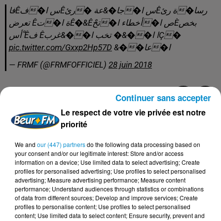
رسا�ة رئÊس ا�جا�&عة �رئÊس ا�فÊفا
بخصÈص ا�أخطاء ا�تحْÊ�&Êة ا�تÊ تعرض
�Çا ا��&� تخب ا��&غربÊ فÊ ْأس
pic.twitter.com/Gxxp2Hp57D
ا�عا��&
— FRMF (@FRMFOFFICIEL)
28 juin 2018
Continuer sans accepter
Le respect de votre vie privée est notre
FIL D'ACTUS
priorité
5 août 2026
We and
our (447) partners
do the following data processing based on
Visas français : l’Algérie décroche, le
your consent and/or our legitimate interest: Store and/or access
Maroc et la Tunisie...
information on a device; Use limited data to select advertising; Create
profiles for personalised advertising; Use profiles to select personalised
advertising; Measure advertising performance; Measure content
performance; Understand audiences through statistics or combinations
of data from different sources; Develop and improve services; Create
profiles to personalise content; Use profiles to select personalised
4 août 2026
content; Use limited data to select content; Ensure security, prevent and
152 Palestiniens tués en juillet, le bilan