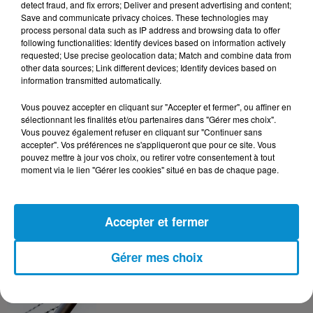
detect fraud, and fix errors; Deliver and present advertising and content;
mensuel le plus lourd de...
Save and communicate privacy choices. These technologies may
process personal data such as IP address and browsing data to offer
following functionalities: Identify devices based on information actively
requested; Use precise geolocation data; Match and combine data from
other data sources; Link different devices; Identify devices based on
4 août 2026
information transmitted automatically.
Mort de Cheikh F., l’enquête fragilise la
version policière !
Vous pouvez accepter en cliquant sur "Accepter et fermer", ou affiner en
sélectionnant les finalités et/ou partenaires dans "Gérer mes choix".
Vous pouvez également refuser en cliquant sur "Continuer sans
accepter". Vos préférences ne s'appliqueront que pour ce site. Vous
pouvez mettre à jour vos choix, ou retirer votre consentement à tout
3 août 2026
moment via le lien "Gérer les cookies" situé en bas de chaque page.
Le banc des Verts va changer de main
!
Accepter et fermer
Gérer mes choix
3 août 2026
Après le drame de Ceuta, des familles
cherchent encore leurs...