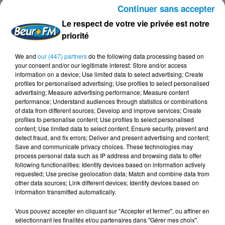
Continuer sans accepter
Le respect de votre vie privée est notre
priorité
Ce jeune journaliste a été tué, vendredi dernier, alors qu'il
We and
our (447) partners
do the following data processing based on
couvrait -gilet PRESS sur le dos- la marche du Grand
your consent and/or our legitimate interest: Store and/or access
Retour à Gaza, sous blocus israélien.
information on a device; Use limited data to select advertising; Create
profiles for personalised advertising; Use profiles to select personalised
D'autres journalistes qui étaient sur le terrain aux côtés
advertising; Measure advertising performance; Measure content
des palestiniens mobilisés ont eux-aussi été blessés ce
performance; Understand audiences through statistics or combinations
jour-là. Huit palestiniens ont été tués, dont deux enfants.
of data from different sources; Develop and improve services; Create
profiles to personalise content; Use profiles to select personalised
content; Use limited data to select content; Ensure security, prevent and
detect fraud, and fix errors; Deliver and present advertising and content;
Save and communicate privacy choices. These technologies may
process personal data such as IP address and browsing data to offer
FIL D'ACTUS
following functionalities: Identify devices based on information actively
requested; Use precise geolocation data; Match and combine data from
other data sources; Link different devices; Identify devices based on
5 août 2026
information transmitted automatically.
Visas français : l’Algérie décroche, le
Maroc et la Tunisie...
Vous pouvez accepter en cliquant sur "Accepter et fermer", ou affiner en
sélectionnant les finalités et/ou partenaires dans "Gérer mes choix".