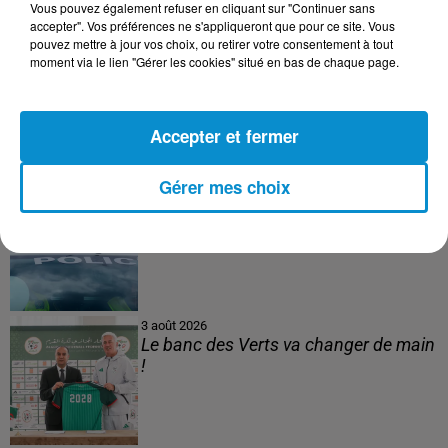
Vous pouvez également refuser en cliquant sur "Continuer sans
accepter". Vos préférences ne s'appliqueront que pour ce site. Vous
pouvez mettre à jour vos choix, ou retirer votre consentement à tout
4 août 2026
moment via le lien "Gérer les cookies" situé en bas de chaque page.
152 Palestiniens tués en juillet, le bilan
mensuel le plus lourd de...
Accepter et fermer
Gérer mes choix
4 août 2026
Mort de Cheikh F., l’enquête fragilise la
version policière !
3 août 2026
Le banc des Verts va changer de main
!