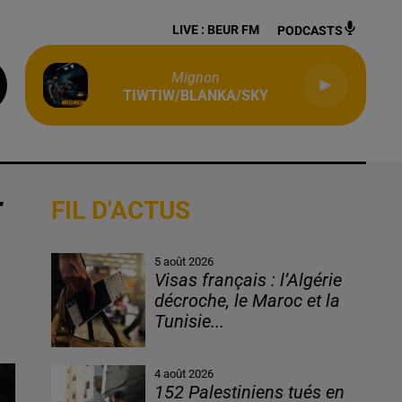
LIVE :
BEUR FM
PODCASTS
Mignon
TIWTIW/BLANKA/SKY
E
FIL D'ACTUS
5 août 2026
Visas français : l’Algérie
décroche, le Maroc et la
Tunisie...
4 août 2026
152 Palestiniens tués en