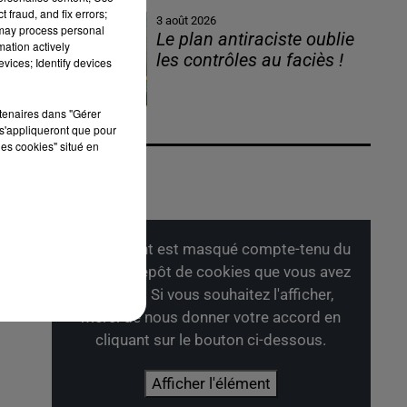
 fraud, and fix errors;
3 août 2026
 may process personal
Le plan antiraciste oublie
mation actively
les contrôles au faciès !
vices; Identify devices
rtenaires dans "Gérer
ur
s'appliqueront que pour
les cookies" situé en
r
Cet élément est masqué compte-tenu du
refus du dépôt de cookies que vous avez
exprimé. Si vous souhaitez l'afficher,
merci de nous donner votre accord en
cliquant sur le bouton ci-dessous.
Afficher l'élément