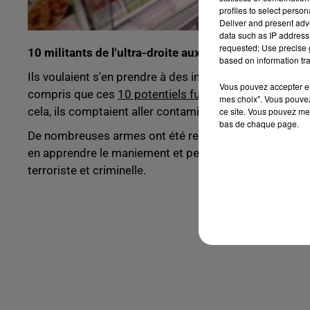
profiles to select person
Deliver and present adv
data such as IP address 
requested; Use precise g
10 militants de l'ultra-droite aux plans bien élaborés
based on information tra
Ils voulaient s'en prendre à des imams, des femmes v
Vous pouvez accepter en 
compris que ces
10 potentiels futurs terroristes
, vou
mes choix". Vous pouvez
cela, ils comptaient aller contaminer la nourriture de
ce site. Vous pouvez met
bas de chaque page.
De nombreuses armes ont été retrouvées au domicile de
en apprendre le maniement et peaufiner leur plan. Ils
terroriste et criminelle.