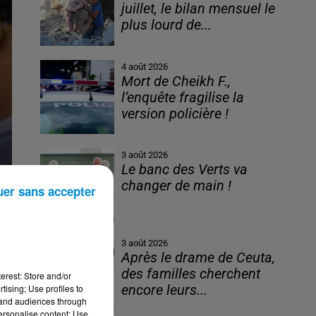
juillet, le bilan mensuel le
plus lourd de...
4 août 2026
Mort de Cheikh F.,
l’enquête fragilise la
version policière !
3 août 2026
Le banc des Verts va
changer de main !
uer sans accepter
3 août 2026
Après le drame de Ceuta,
des familles cherchent
erest: Store and/or
tising; Use profiles to
encore leurs...
tand audiences through
personalise content; Use