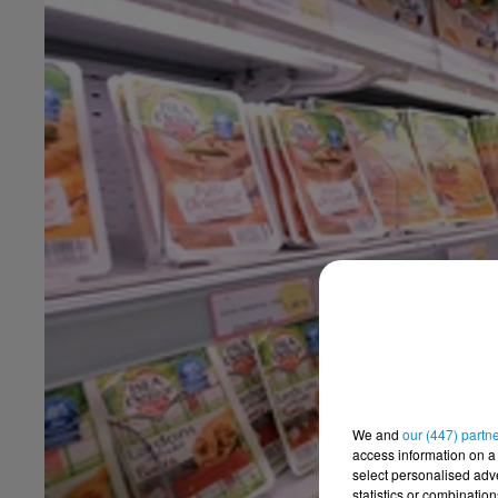
We and
our (447) partn
access information on a 
select personalised ad
statistics or combinatio