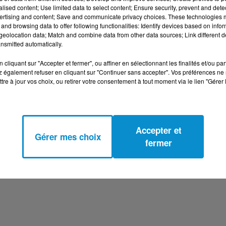
alised content; Use limited data to select content; Ensure security, prevent and detect
ertising and content; Save and communicate privacy choices. These technologies
and browsing data to offer following functionalities: Identify devices based on infor
eolocation data; Match and combine data from other data sources; Link different de
...
nsmitted automatically.
oilées, des mosquées mais pas que... Les enquêteurs ont
cliquant sur "Accepter et fermer", ou affiner en sélectionnant les finalités et/ou pa
laient empoisonner un maximum de citoyens musulmans. Po
 également refuser en cliquant sur "Continuer sans accepter". Vos préférences ne 
s rayons halal des supermarchés.
tre à jour vos choix, ou retirer votre consentement à tout moment via le lien "Gérer 
 certains d'entre eux. Récemment, ils s'étaient réunis pou
 ont été mis en examen pour association de malfaiteurs
Accepter et
Gérer mes choix
fermer