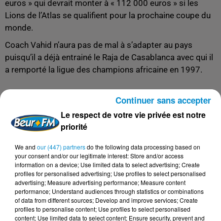
euros » qui devrait monter à « 112 000 euros » si les
Lions de l’Atlas se qualifient pour la prochaine coupe du
monde.
Coach Vahid n’aura pas de mal à s’adapter au pays
puisqu’il a déjà entrainé le Raja de Casablanca avec qui il
a remporté la ligue des champions africaine en 1997.
Continuer sans accepter
Le respect de votre vie privée est notre
FIL D'ACTUS
priorité
We and
our (447) partners
do the following data processing based on
7 août 2026
your consent and/or our legitimate interest: Store and/or access
L’inflation recule à 5,1 % en Tunisie !
information on a device; Use limited data to select advertising; Create
profiles for personalised advertising; Use profiles to select personalised
advertising; Measure advertising performance; Measure content
performance; Understand audiences through statistics or combinations
of data from different sources; Develop and improve services; Create
profiles to personalise content; Use profiles to select personalised
5 août 2026
content; Use limited data to select content; Ensure security, prevent and