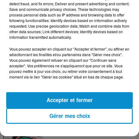
Visas français : l’Algérie décroche, le
detect fraud, and fix errors; Deliver and present advertising and content;
Maroc et la Tunisie...
Save and communicate privacy choices. These technologies may
process personal data such as IP address and browsing data to offer
following functionalities: Identify devices based on information actively
requested; Use precise geolocation data; Match and combine data from
other data sources; Link different devices; Identify devices based on
4 août 2026
information transmitted automatically.
152 Palestiniens tués en juillet, le bilan
mensuel le plus lourd de...
Vous pouvez accepter en cliquant sur "Accepter et fermer", ou affiner en
sélectionnant les finalités et/ou partenaires dans "Gérer mes choix".
Vous pouvez également refuser en cliquant sur "Continuer sans
accepter". Vos préférences ne s'appliqueront que pour ce site. Vous
pouvez mettre à jour vos choix, ou retirer votre consentement à tout
moment via le lien "Gérer les cookies" situé en bas de chaque page.
4 août 2026
Mort de Cheikh F., l’enquête fragilise la
version policière !
Accepter et fermer
Gérer mes choix
3 août 2026
Le banc des Verts va changer de main
!