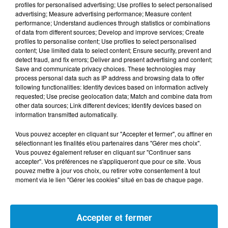
FIL D'ACTUS
profiles for personalised advertising; Use profiles to select personalised
advertising; Measure advertising performance; Measure content
performance; Understand audiences through statistics or combinations
5 août 2026
of data from different sources; Develop and improve services; Create
Visas français : l’Algérie décroche, le
profiles to personalise content; Use profiles to select personalised
content; Use limited data to select content; Ensure security, prevent and
Maroc et la Tunisie...
detect fraud, and fix errors; Deliver and present advertising and content;
Save and communicate privacy choices. These technologies may
process personal data such as IP address and browsing data to offer
following functionalities: Identify devices based on information actively
requested; Use precise geolocation data; Match and combine data from
4 août 2026
other data sources; Link different devices; Identify devices based on
152 Palestiniens tués en juillet, le bilan
information transmitted automatically.
mensuel le plus lourd de...
Vous pouvez accepter en cliquant sur "Accepter et fermer", ou affiner en
sélectionnant les finalités et/ou partenaires dans "Gérer mes choix".
Vous pouvez également refuser en cliquant sur "Continuer sans
accepter". Vos préférences ne s'appliqueront que pour ce site. Vous
4 août 2026
pouvez mettre à jour vos choix, ou retirer votre consentement à tout
Mort de Cheikh F., l’enquête fragilise la
moment via le lien "Gérer les cookies" situé en bas de chaque page.
version policière !
Accepter et fermer