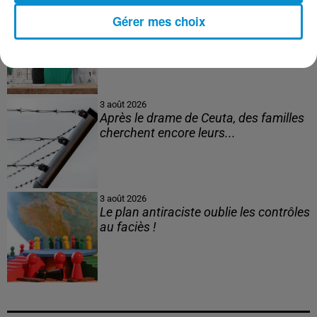
3 août 2026
Gérer mes choix
Le banc des Verts va changer de main
!
3 août 2026
Après le drame de Ceuta, des familles
cherchent encore leurs...
3 août 2026
Le plan antiraciste oublie les contrôles
au faciès !