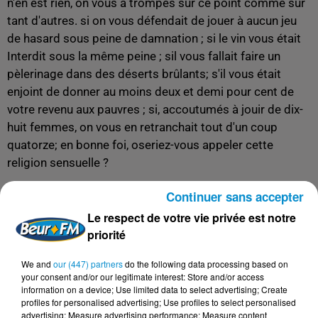
n'en est rien, on vous a trompés sur ce point comme sur
tant d'autres. si on vous défendait de jouer à aucun jeu
de hasard sous peine de damnation ; si le vin vous était
Interdit sous la même peine ; sil vous fallait faire un
pèlerinage dans des déserts brûlants; s'il vous était
enjoint de donner au moins deux et demi pour cent de
votre revenu aux pauvres ; si, accoutumés à jouir de dix-
huit femmes, on vous en retranchait tout d'un coup
quatorze; en bonne foi, oseriez-vous appeler cette
religion sensuelle ?
>> Télécharger gratuitement "Témoignages impartiaux"
Continuer sans accepter
<<
Le respect de votre vie privée est notre
priorité
We and
our (447) partners
do the following data processing based on
FIL D'ACTUS
your consent and/or our legitimate interest: Store and/or access
information on a device; Use limited data to select advertising; Create
profiles for personalised advertising; Use profiles to select personalised
advertising; Measure advertising performance; Measure content
7 août 2026