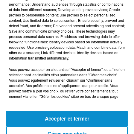
performance; Understand audiences through statistics or combinations
L’inflation recule à 5,1 % en Tunisie !
of data from different sources; Develop and improve services; Create
profiles to personalise content; Use profiles to select personalised
content; Use limited data to select content; Ensure security, prevent and
detect fraud, and fix errors; Deliver and present advertising and content;
Save and communicate privacy choices. These technologies may
process personal data such as IP address and browsing data to offer
5 août 2026
following functionalities: Identify devices based on information actively
Visas français : l’Algérie décroche, le
requested; Use precise geolocation data; Match and combine data from
Maroc et la Tunisie...
other data sources; Link different devices; Identify devices based on
information transmitted automatically.
Vous pouvez accepter en cliquant sur "Accepter et fermer", ou affiner en
sélectionnant les finalités et/ou partenaires dans "Gérer mes choix".
4 août 2026
Vous pouvez également refuser en cliquant sur "Continuer sans
152 Palestiniens tués en juillet, le bilan
accepter". Vos préférences ne s'appliqueront que pour ce site. Vous
pouvez mettre à jour vos choix, ou retirer votre consentement à tout
mensuel le plus lourd de...
moment via le lien "Gérer les cookies" situé en bas de chaque page.
Accepter et fermer
4 août 2026
Mort de Cheikh F., l’enquête fragilise la
version policière !
Gérer mes choix