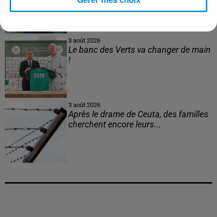
3 août 2026
Le banc des Verts va changer de main
!
3 août 2026
Après le drame de Ceuta, des familles
cherchent encore leurs...