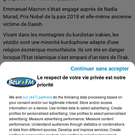
Emmanuel Macron s’était engagé auprès de Nadia
Murad, Prix Nobel de la paix 2018 et elle-même ancienne
victime de Daesh.
Vivant dans les montagnes du kurdistan irakien, les
yézidis sont une minorité kurdophone adepte d’une
religion ésotérique monothéiste. Ils ont été en danger
lorsque l’Etat Islamique
s’est emparé d’un tiers de l’Irak.
Continuer sans accepter
Le respect de votre vie privée est notre
priorité
FIL D'ACTUS
We and
our (447) partners
do the following data processing based on
your consent and/or our legitimate interest: Store and/or access
5 août 2026
information on a device; Use limited data to select advertising; Create
Visas français : l’Algérie décroche, le
profiles for personalised advertising; Use profiles to select personalised
Maroc et la Tunisie...
advertising; Measure advertising performance; Measure content
performance; Understand audiences through statistics or combinations
of data from different sources; Develop and improve services; Create
profiles to personalise content; Use profiles to select personalised