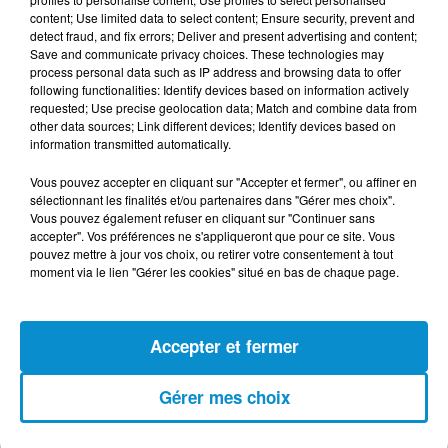
content; Use limited data to select content; Ensure security, prevent and
4 août 2026
detect fraud, and fix errors; Deliver and present advertising and content;
152 Palestiniens tués en juillet, le bilan
Save and communicate privacy choices. These technologies may
mensuel le plus lourd de...
process personal data such as IP address and browsing data to offer
following functionalities: Identify devices based on information actively
requested; Use precise geolocation data; Match and combine data from
other data sources; Link different devices; Identify devices based on
information transmitted automatically.
4 août 2026
Vous pouvez accepter en cliquant sur "Accepter et fermer", ou affiner en
Mort de Cheikh F., l’enquête fragilise la
sélectionnant les finalités et/ou partenaires dans "Gérer mes choix".
version policière !
Vous pouvez également refuser en cliquant sur "Continuer sans
accepter". Vos préférences ne s'appliqueront que pour ce site. Vous
pouvez mettre à jour vos choix, ou retirer votre consentement à tout
moment via le lien "Gérer les cookies" situé en bas de chaque page.
3 août 2026
Le banc des Verts va changer de main
!
Accepter et fermer
Gérer mes choix
3 août 2026