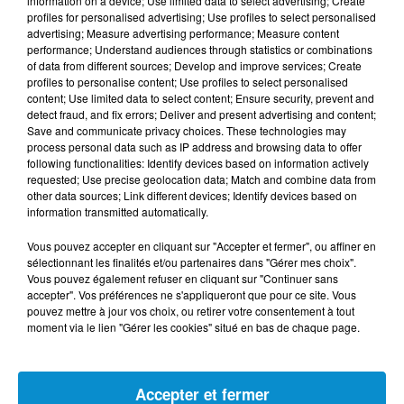
information on a device; Use limited data to select advertising; Create
profiles for personalised advertising; Use profiles to select personalised
FIL D'ACTUS
advertising; Measure advertising performance; Measure content
performance; Understand audiences through statistics or combinations
of data from different sources; Develop and improve services; Create
5 août 2026
profiles to personalise content; Use profiles to select personalised
Visas français : l’Algérie décroche, le
content; Use limited data to select content; Ensure security, prevent and
Maroc et la Tunisie...
detect fraud, and fix errors; Deliver and present advertising and content;
Save and communicate privacy choices. These technologies may
process personal data such as IP address and browsing data to offer
following functionalities: Identify devices based on information actively
requested; Use precise geolocation data; Match and combine data from
4 août 2026
other data sources; Link different devices; Identify devices based on
152 Palestiniens tués en juillet, le bilan
information transmitted automatically.
mensuel le plus lourd de...
Vous pouvez accepter en cliquant sur "Accepter et fermer", ou affiner en
sélectionnant les finalités et/ou partenaires dans "Gérer mes choix".
Vous pouvez également refuser en cliquant sur "Continuer sans
accepter". Vos préférences ne s'appliqueront que pour ce site. Vous
pouvez mettre à jour vos choix, ou retirer votre consentement à tout
4 août 2026
moment via le lien "Gérer les cookies" situé en bas de chaque page.
Mort de Cheikh F., l’enquête fragilise la
version policière !
Accepter et fermer