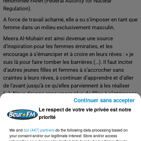
renommée FANR (Federal Autority for Nuclear
Regulation).
A force de travail acharné, elle a su s’imposer en tant que
femme dans un milieu exclusivement masculin.
Meera Al-Muhairi est ainsi devenue une source
d’inspiration pour les femmes émiraties, et les
encourage à s’émanciper et à croire en leurs rêves : « je
suis là pour faire tomber les barrières (…). Il faut inciter
d’autres jeunes filles et femmes à s’accrocher sans
craintes à leurs rêves, à continuer d’apprendre et d’aller
de l’avant jusqu’à ce qu’elles parviennent à les réaliser
(…). Nous devons encourager plus de filles à s’intéresser
Continuer sans accepter
aux carrières scientifiques, d’ingénieurs ou
Le respect de votre vie privée est notre
d’astronautes, et cela doit commencer à la maison ou à
priorité
l’école ».
We and
our (447) partners
do the following data processing based on
your consent and/or our legitimate interest: Store and/or access