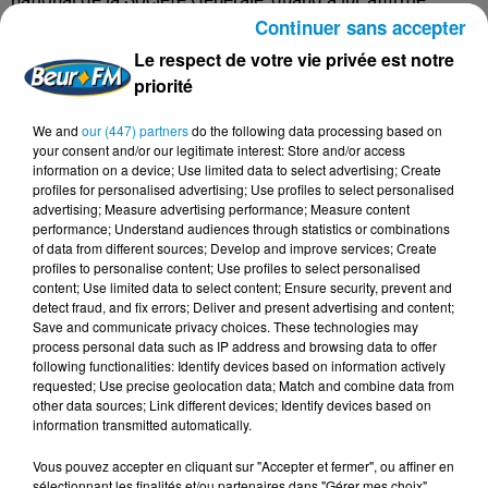
Continuer sans accepter
respecter des « consignes de sécurité qui imposent à
toute personne (…) de se présenter à visage découvert
Le respect de votre vie privée est notre
pour pouvoir être identifiée. (…) Cela est représenté par
priorité
un pictogramme défini par l’Association Française des
We and
our (447) partners
do the following data processing based on
Banques ».
your consent and/or our legitimate interest: Store and/or access
information on a device; Use limited data to select advertising; Create
Une plainte contre X pour « discrimination à raison de la
profiles for personalised advertising; Use profiles to select personalised
religion, refus d’un bien ou d’un service dans un lieu
advertising; Measure advertising performance; Measure content
accueillant du public ou pour en interdire l’accès » a été
performance; Understand audiences through statistics or combinations
of data from different sources; Develop and improve services; Create
déposée par Leïla.
profiles to personalise content; Use profiles to select personalised
content; Use limited data to select content; Ensure security, prevent and
detect fraud, and fix errors; Deliver and present advertising and content;
Save and communicate privacy choices. These technologies may
process personal data such as IP address and browsing data to offer
FIL D'ACTUS
following functionalities: Identify devices based on information actively
requested; Use precise geolocation data; Match and combine data from
other data sources; Link different devices; Identify devices based on
information transmitted automatically.
7 août 2026
L’inflation recule à 5,1 % en Tunisie !
Vous pouvez accepter en cliquant sur "Accepter et fermer", ou affiner en
sélectionnant les finalités et/ou partenaires dans "Gérer mes choix".