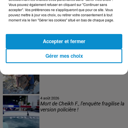
Vous pouvez également refuser en cliquant sur "Continuer sans
accepter". Vos préférences ne s'appliqueront que pour ce site. Vous
pouvez mettre à jour vos choix, ou retirer votre consentement à tout
moment via le lien "Gérer les cookies" situé en bas de chaque page.
5 août 2026
Visas français : l’Algérie décroche, le
Maroc et la Tunisie...
Accepter et fermer
Gérer mes choix
4 août 2026
152 Palestiniens tués en juillet, le bilan
mensuel le plus lourd de...
4 août 2026
Mort de Cheikh F., l’enquête fragilise la
version policière !