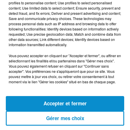
profiles to personalise content; Use profiles to select personalised
content; Use limited data to select content; Ensure security, prevent and
Cette initiative témoigne de l'engagement de Bank Al-
detect fraud, and fix errors; Deliver and present advertising and content;
Maghrib et du Groupement pour un Système
Save and communicate privacy choices. These technologies may
process personal data such as IP address and browsing data to offer
Interbancaire Marocain de Télécompensation à
following functionalities: Identify devices based on information actively
promouvoir l'innovation et la transformation numérique
requested; Use precise geolocation data; Match and combine data from
dans le secteur financier. Elle s'inscrit également dans la
other data sources; Link different devices; Identify devices based on
information transmitted automatically.
continuité des efforts déployés par le Maroc pour
favoriser l'inclusion financière et offrir des services
Vous pouvez accepter en cliquant sur "Accepter et fermer", ou affiner en
modernes et accessibles à l'ensemble de la population.
sélectionnant les finalités et/ou partenaires dans "Gérer mes choix".
Vous pouvez également refuser en cliquant sur "Continuer sans
accepter". Vos préférences ne s'appliqueront que pour ce site. Vous
pouvez mettre à jour vos choix, ou retirer votre consentement à tout
moment via le lien "Gérer les cookies" situé en bas de chaque page.
FIL D'ACTUS
Accepter et fermer
7 août 2026
L’inflation recule à 5,1 % en Tunisie !
Gérer mes choix