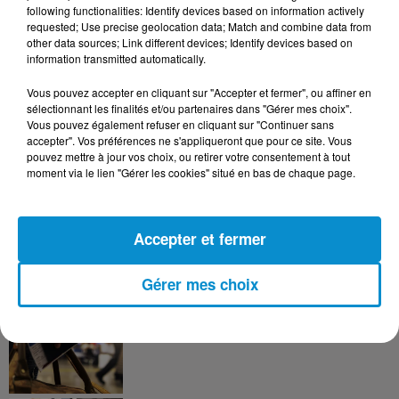
de votre communauté en découvrant les missions qu’ils
following functionalities: Identify devices based on information actively
requested; Use precise geolocation data; Match and combine data from
proposent sur le site
www.service-civique.gouv.fr.
other data sources; Link different devices; Identify devices based on
information transmitted automatically.
Vous pouvez accepter en cliquant sur "Accepter et fermer", ou affiner en
sélectionnant les finalités et/ou partenaires dans "Gérer mes choix".
FIL D'ACTUS
Vous pouvez également refuser en cliquant sur "Continuer sans
accepter". Vos préférences ne s'appliqueront que pour ce site. Vous
pouvez mettre à jour vos choix, ou retirer votre consentement à tout
10h37
moment via le lien "Gérer les cookies" situé en bas de chaque page.
L’inflation recule à 5,1 % en Tunisie !
Accepter et fermer
Gérer mes choix
5 août 2026
Visas français : l’Algérie décroche, le
Maroc et la Tunisie...