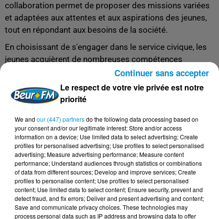
collaboration permet de proposer des missions variées
et adaptées aux attentes et aux aspirations des jeunes,
tout en répondant aux besoins de la société.
En choisissant de s'engager dans le service civique, les
jeunes acquièrent de nombreuses compétences
précieuses pour leur avenir professionnel, telles que la
Continuer sans accepter
capacité à travailler en équipe, la prise de
Le respect de votre vie privée est notre
responsabilités et la découverte de nouveaux métiers.
priorité
En outre, le service civique est également reconnu par
We and
our (447) partners
do the following data processing based on
les employeurs en tant qu'expérience professionnelle
your consent and/or our legitimate interest: Store and/or access
valorisante, ce qui peut les aider à se faire remarquer sur
information on a device; Use limited data to select advertising; Create
le marché du travail.
profiles for personalised advertising; Use profiles to select personalised
advertising; Measure advertising performance; Measure content
Le service civique en France est une opportunité à ne
performance; Understand audiences through statistics or combinations
of data from different sources; Develop and improve services; Create
pas manquer pour les jeunes souhaitant s'engager pour
profiles to personalise content; Use profiles to select personalised
leur communauté et développer leurs compétences.
content; Use limited data to select content; Ensure security, prevent and
Rejoignez le mouvement du service civique et donnez un
detect fraud, and fix errors; Deliver and present advertising and content;
Save and communicate privacy choices. These technologies may
nouvel élan à votre vie tout en contribuant au bien-être
process personal data such as IP address and browsing data to offer