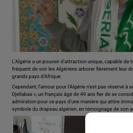
L'Algérie a un pouvoir d'attraction unique, capable de t
fréquent de voir les Algériens arborer fièrement leur d
grands pays d'Afrique.
Cependant, l'amour pour l'Algérie n'est pas réservé à s
Djellabas », un français âgé de 49 ans fier de se con
admiration pour ce pays d'une manière qui attire imman
symbole du drapeau algérien, en témoignage de son a