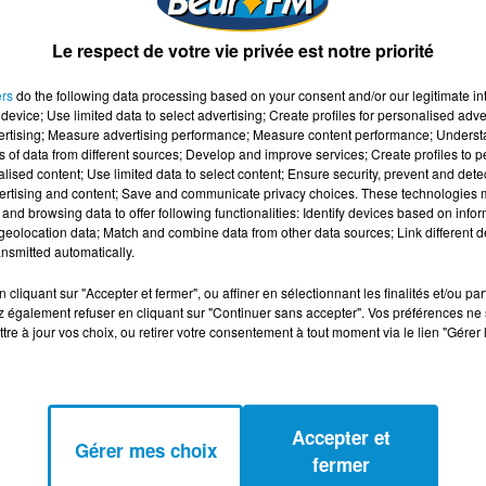
Le respect de votre vie privée est notre priorité
ers
do the following data processing based on your consent and/or our legitimate int
device; Use limited data to select advertising; Create profiles for personalised adver
vertising; Measure advertising performance; Measure content performance; Unders
ns of data from different sources; Develop and improve services; Create profiles to 
alised content; Use limited data to select content; Ensure security, prevent and detect
ertising and content; Save and communicate privacy choices. These technologies
and browsing data to offer following functionalities: Identify devices based on infor
eolocation data; Match and combine data from other data sources; Link different de
nsmitted automatically.
cliquant sur "Accepter et fermer", ou affiner en sélectionnant les finalités et/ou pa
 également refuser en cliquant sur "Continuer sans accepter". Vos préférences ne 
tre à jour vos choix, ou retirer votre consentement à tout moment via le lien "Gérer 
Accepter et
Gérer mes choix
fermer