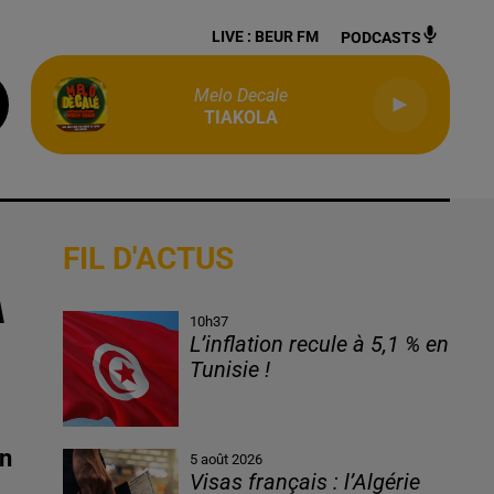
LIVE :
BEUR FM
PODCASTS
Melo Decale
TIAKOLA
FIL D'ACTUS
À
10h37
L’inflation recule à 5,1 % en
Tunisie !
on
5 août 2026
Visas français : l’Algérie