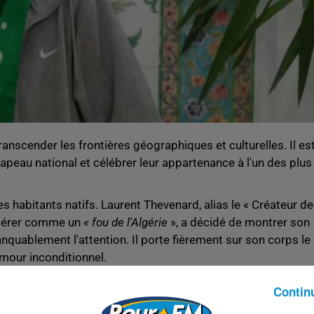
ranscender les frontières géographiques et culturelles. Il es
rapeau national et célébrer leur appartenance à l'un des plus
es habitants natifs. Laurent Thevenard, alias le « Créateur de
sidérer comme un
« fou de l'Algérie
», a décidé de montrer son
quablement l'attention. Il porte fièrement sur son corps le
mour inconditionnel.
Contin