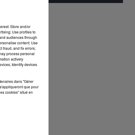
erest: Store and/or
tising; Use profiles to
tand audiences through
personalise content; Use
 fraud, and fix errors;
 may process personal
mation actively
vices; Identify devices
rtenaires dans "Gérer
s'appliqueront que pour
les cookies" situé en