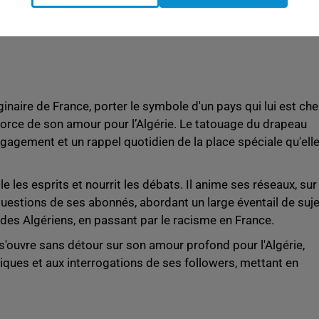
inaire de France, porter le symbole d'un pays qui lui est che
a force de son amour pour l’Algérie. Le tatouage du drapeau
ngagement et un rappel quotidien de la place spéciale qu'ell
 les esprits et nourrit les débats. Il anime ses réseaux, sur 
 questions de ses abonnés, abordant un large éventail de suj
 des Algériens, en passant par le racisme en France.
s'ouvre sans détour sur son amour profond pour l'Algérie,
tiques et aux interrogations de ses followers, mettant en