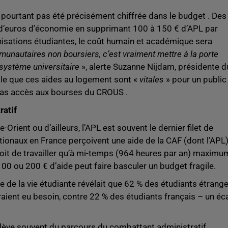
 pourtant pas été précisément chiffrée dans le budget . Des
 d’euros d’économie en supprimant 100 à 150 € d’APL par
nisations étudiantes, le coût humain et académique sera
munautaires non boursiers, c’est vraiment mettre à la porte
système universitaire
», alerte Suzanne Nijdam, présidente d
elle que ces aides au logement sont «
vitales
» pour un public
a pas accès aux bourses du CROUS .
ratif
rient ou d’ailleurs, l’APL est souvent le dernier filet de
ationaux en France perçoivent une aide de la CAF (dont l’APL
droit de travailler qu’à mi-temps (964 heures par an) maximu
r 100 ou 200 € d’aide peut faire basculer un budget fragile.
e de la vie étudiante révélait que 62 % des étudiants étrang
raient eu besoin, contre 22 % des étudiants français – un éc
 relève souvent du parcours du combattant administratif.