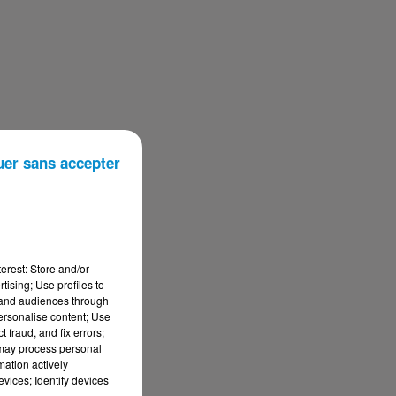
n
uer sans accepter
erest: Store and/or
tising; Use profiles to
tand audiences through
 a
personalise content; Use
 fraud, and fix errors;
 may process personal
mation actively
s
vices; Identify devices
les