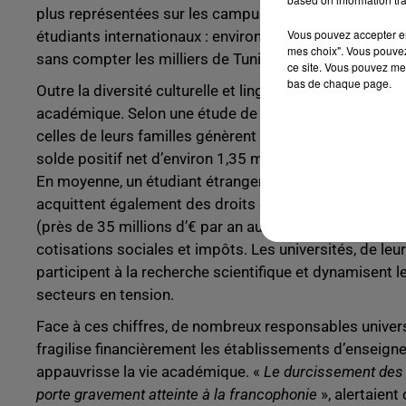
plus représentées sur les campus tricolores. À eux seu
Vous pouvez accepter en 
étudiants internationaux : environ 43 300 Marocains e
mes choix". Vous pouvez
sans compter les milliers de Tunisiens, de Sénégalais, 
ce site. Vous pouvez met
bas de chaque page.
Outre la diversité culturelle et linguistique qu’ils ap
académique. Selon une étude de Campus France, leurs d
celles de leurs familles génèrent environ 5 milliards 
solde positif net d’environ 1,35 milliard d’euros si l’on
En moyenne, un étudiant étranger dépense 867 € par moi
acquittent également des droits d’inscription souvent p
(près de 35 millions d’€ par an au total) . Enfin, beauc
cotisations sociales et impôts. Les universités, de leur
participent à la recherche scientifique et dynamisent l
secteurs en tension.
Face à ces chiffres, de nombreux responsables univers
fragilise financièrement les établissements d’enseign
appauvrisse la vie académique. «
Le durcissement des 
porte gravement atteinte à la francophonie
», alertaient