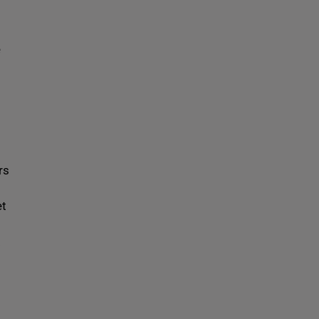
e
rs
et
.