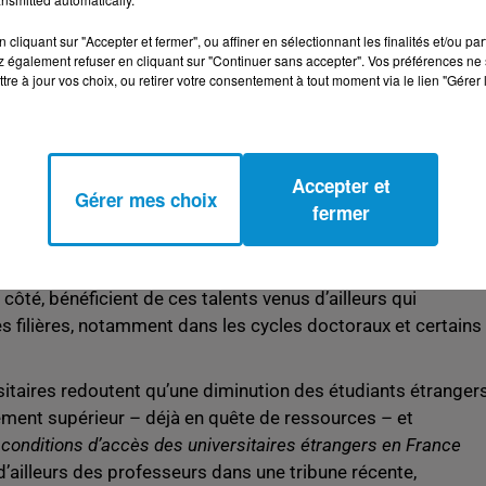
ls, le Maroc et l’Algérie représentent près de 18 % des
cliquant sur "Accepter et fermer", ou affiner en sélectionnant les finalités et/ou pa
t 34 700 Algériens étaient inscrits en France en 2023-2024 ,
 également refuser en cliquant sur "Continuer sans accepter". Vos préférences ne 
de Chinois ou d’Italiens.
tre à jour vos choix, ou retirer votre consentement à tout moment via le lien "Gérer 
portent, ces étudiants sont une manne économique et
épenses (logement, vie courante, frais de scolarité…) et
d’euros de retombées par an dans l’économie française, soit 
Accepter et
 déduit le coût des services publics qui leur sont consacrés .
Gérer mes choix
fermer
s en France, dont près de la moitié pour se loger . Ils
lus élevés et paient des frais de visa et de titre de séjour
oup travaillent pendant leurs études et contribuent par leurs
 côté, bénéficient de ces talents venus d’ailleurs qui
es filières, notamment dans les cycles doctoraux et certains
itaires redoutent qu’une diminution des étudiants étranger
ement supérieur – déjà en quête de ressources – et
conditions d’accès des universitaires étrangers en France
 d’ailleurs des professeurs dans une tribune récente,