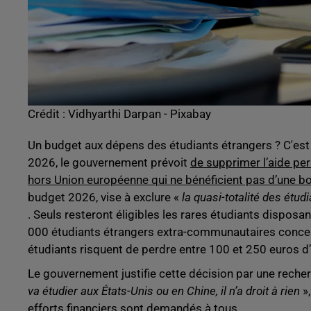
Crédit :
Vidhyarthi Darpan - Pixabay
Un budget aux dépens des étudiants étrangers ? C'est 
2026, le gouvernement prévoit
de supprimer l’aide pe
hors Union européenne qui ne bénéficient pas d’une b
budget 2026, vise à exclure «
la quasi-totalité des étu
. Seuls resteront éligibles les rares étudiants dispos
000 étudiants étrangers extra-communautaires concern
étudiants risquent de perdre entre 100 et 250 euros d’
Le gouvernement justifie cette décision par une reche
va étudier aux États-Unis ou en Chine, il n’a droit à rien
»,
efforts financiers sont demandés à tous.