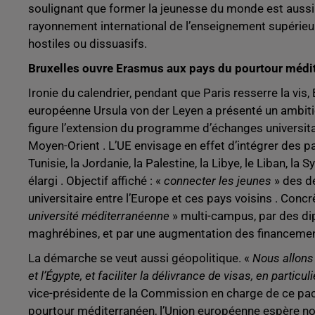
soulignant que former la jeunesse du monde est aussi un
rayonnement international de l’enseignement supérieu
hostiles ou dissuasifs.
Bruxelles ouvre Erasmus aux pays du pourtour médi
Ironie du calendrier, pendant que Paris resserre la vis
européenne Ursula von der Leyen a présenté un ambit
figure l’extension du programme d’échanges universit
Moyen-Orient . L’UE envisage en effet d’intégrer des p
Tunisie, la Jordanie, la Palestine, la Libye, le Liban,
élargi . Objectif affiché : «
connecter les jeunes
» des de
universitaire entre l’Europe et ces pays voisins . Concr
université méditerranéenne
» multi-campus, par des d
maghrébines, et par une augmentation des financeme
La démarche se veut aussi géopolitique. «
Nous allons 
et l’Égypte, et faciliter la délivrance de visas, en partic
vice-présidente de la Commission en charge de ce pact
pourtour méditerranéen, l’Union européenne espère no