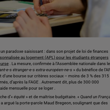
un paradoxe saisissant : dans son projet de loi de finances
rsonnalisée au logement (APL) pour les étudiants étrangers
ourse
. La mesure, confirmée à l’Assemblée nationale dans le
diant-e-s étranger-e-s extra-européen-ne-s
» du bénéfice de l’A
ant d’une bourse sur critères sociaux – moins de 3 % des 315
és, d’après la FAGE . Autrement dit, plus de 300 000
aide mensuelle pour se loger .
rche d’«
équité
» et de maîtrise budgétaire. «
Quand un França
 a argué la porte-parole Maud Bregeon, soulignant que des