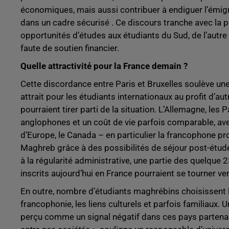
économiques, mais aussi contribuer à endiguer l’émig
dans un cadre sécurisé . Ce discours tranche avec la po
opportunités d’études aux étudiants du Sud, de l’autre
faute de soutien financier.
Quelle attractivité pour la France demain ?
Cette discordance entre Paris et Bruxelles soulève une
attrait pour les étudiants internationaux au profit d’au
pourraient tirer parti de la situation. L’Allemagne, l
anglophones et un coût de vie parfois comparable, av
d’Europe, le Canada – en particulier la francophone pr
Maghreb grâce à des possibilités de séjour post-études
à la régularité administrative, une partie des quelque 
inscrits aujourd’hui en France pourraient se tourner ve
En outre, nombre d’étudiants maghrébins choisissent la
francophonie, les liens culturels et parfois familiaux
perçu comme un signal négatif dans ces pays partenai