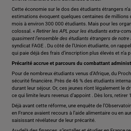
Cette économie sur le dos des étudiants étrangers n’a
estimations évoquent quelques centaines de millions
mois à environ 300 000 étudiants. Mais pour les orga
colossal. «
Retirer les APL pour les étudiants extra-com
quasiment l’ensemble des étudiants étrangers de notre 
syndicat FAGE . Du côté de l’Union étudiante, on rapp
qui paie déjà des frais d’inscription plus élevés et n’
Précarité accrue et parcours du combattant administ
Pour de nombreux étudiants venus d’Afrique, du Proche-O
sécurité financière. Près de 46 % des étudiants intern
durant leur séjour. Or, ces jeunes n’ont légalement le 
ce qui limite leurs revenus d’appoint . Dès lors, retire
Déjà avant cette réforme, une enquête de l’Observatoir
en France avaient recours à l’aide alimentaire ou en au
saisissant révélateur de leur précarité.
Au-delà des finances, s’installer et étudier en France