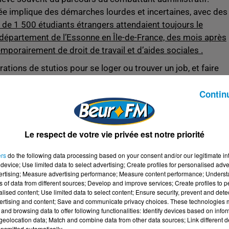
née implique des démarches lourdes et incertaines, avec des
s de 1 500 étudiants étrangers attendaient toujours le
 département de l’Essonne en Île-de-France, des mois après
emporairement de droit de travail et d’aides sociales .
ations de stutios pour se loger ou trouver un job, et faire
 politique de différenciation mise en place en 2019 . Pour u
Contin
ption annuels approchent les 3 770 €, contre 243 € pour un
u suffisant, beaucoup redoutent de devoir renoncer à leur
situation de sans-abrisme.
Le respect de votre vie privée est notre priorité
 françaises
rprend d’autant plus que, sur la dernière décennie, la France
ers
do the following data processing based on your consent and/or our legitimate int
device; Use limited data to select advertising; Create profiles for personalised adver
tudiants étrangers. En 2019, le plan «
Bienvenue en France
»
vertising; Measure advertising performance; Measure content performance; Unders
ci 2027 . Et de fait, la barre des 443 000 étudiants étrangers
ns of data from different sources; Develop and improve services; Create profiles to 
alised content; Use limited data to select content; Ensure security, prevent and detect
s étudiants de l’Hexagone .
ertising and content; Save and communicate privacy choices. These technologies
and browsing data to offer following functionalities: Identify devices based on infor
ompter sur cet afflux pour compenser en partie la baisse de
eolocation data; Match and combine data from other data sources; Link different de
ains, Algériens et Tunisiens figurent parmi les nationalités 
nsmitted automatically.