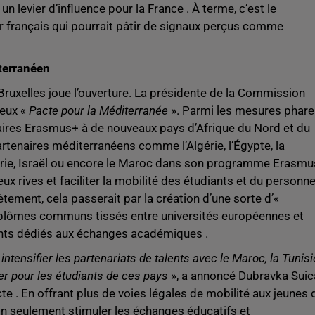
 levier d’influence pour la France . À terme, c’est le
r français qui pourrait pâtir de signaux perçus comme
terranéen
, Bruxelles joue l’ouverture. La présidente de la Commission
ieux «
Pacte pour la Méditerranée
». Parmi les mesures phare
aires Erasmus+ à de nouveaux pays d’Afrique du Nord et du
artenaires méditerranéens comme l’Algérie, l’Égypte, la
 la Syrie, Israël ou encore le Maroc dans son programme Erasmu
ux rives et faciliter la mobilité des étudiants et du personne
ètement, cela passerait par la création d’une sorte d’«
iplômes communs tissés entre universités européennes et
nts dédiés aux échanges académiques .
intensifier les partenariats de talents avec le Maroc, la Tunisi
ulier pour les étudiants de ces pays
», a annoncé Dubravka Suic
e . En offrant plus de voies légales de mobilité aux jeunes 
n seulement stimuler les échanges éducatifs et