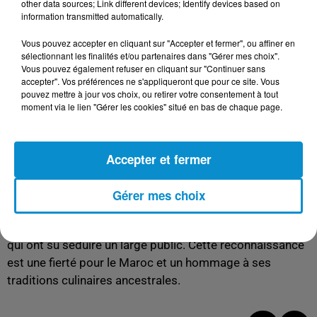
other data sources; Link different devices; Identify devices based on
information transmitted automatically.
Gordon Ramsay a ensuite pris la direction des
montagnes de l'Atlas. Dans des vidéos publiées sur
Vous pouvez accepter en cliquant sur "Accepter et fermer", ou affiner en
YouTube, on le voit cuisiner en plein air, préparant par
sélectionnant les finalités et/ou partenaires dans "Gérer mes choix".
Vous pouvez également refuser en cliquant sur "Continuer sans
exemple une omelette aux champignons sauvages
accepter". Vos préférences ne s'appliqueront que pour ce site. Vous
assaisonnée de Ras El Hanout, une célèbre épice
pouvez mettre à jour vos choix, ou retirer votre consentement à tout
marocaine. Cette expérience culinaire a renforcé son
moment via le lien "Gérer les cookies" situé en bas de chaque page.
appréciation pour la gastronomie marocaine et a
sûrement influencé sa participation à ce concours.
Accepter et fermer
Une reconnaissance mondiale
La victoire de la cuisine marocaine dans ce concours
Gérer mes choix
témoigne de son attrait mondial. Les internautes ont
salué la diversité et la richesse des saveurs marocaines,
qui ont su séduire un large public. Cette reconnaissance
est une fierté pour le Maroc et un hommage à ses
traditions culinaires ancestrales.