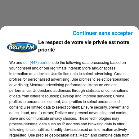
Continuer sans accepter
Le respect de votre vie privée est notre
priorité
Une immersion culinaire au Maroc
We and
our (447) partners
do the following data processing based on
your consent and/or our legitimate interest: Store and/or access
Gordon Ramsay a découvert la richesse de la cuisine
information on a device; Use limited data to select advertising; Create
marocaine lors d'un séjour au Royaume en 2019. Dans
profiles for personalised advertising; Use profiles to select personalised
advertising; Measure advertising performance; Measure content
son documentaire «
Uncharted
» diffusé sur National
performance; Understand audiences through statistics or combinations
Geographic, le chef étoilé a exploré la cuisine
of data from different sources; Develop and improve services; Create
profiles to personalise content; Use profiles to select personalised
traditionnelle amazighe. Il s'est rendu d'abord à Fès, où il
content; Use limited data to select content; Ensure security, prevent and
a expérimenté la street food dans la médina, goûtant
detect fraud, and fix errors; Deliver and present advertising and content;
notamment au beurre rance et aux olives épicées avec
Save and communicate privacy choices. These technologies may
process personal data such as IP address and browsing data to offer
une chef locale.
following functionalities: Identify devices based on information actively
requested; Use precise geolocation data; Match and combine data from
Une expérience en plein air