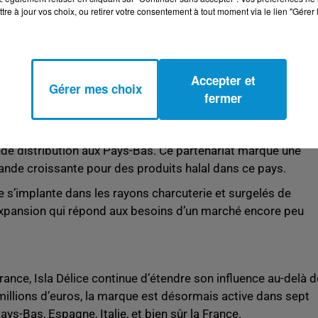
tre à jour vos choix, ou retirer votre consentement à tout moment via le lien "Gérer 
elles perspectives de croissance dans un pays où la demande
Gürkan dispose d’un savoir-faire reconnu sur le Pastirma et
igne Eric Fauchon, président-directeur général d’Isla Délice.
e et moderne de produits halal au service des consommateurs
Accepter et
Gérer mes choix
fermer
rée sur le marché néerlandais en intégrant les rayons de la
nde distribution aux Pays-Bas. Ce partenariat marque une
mande croissante pour des produits halal dans ce pays.
Délice s’implante dans les rayons charcuterie et surgelés de
d’expansion qui répond aux besoins d’un marché encore peu
ance, Isla Délice continue d’étendre son influence au-delà 
illions d’euros, la marque est désormais active dans sept
s-Bas, Espagne, Italie, et bien sûr la France.