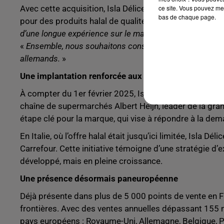
ce site. Vous pouvez met
Avec cette acquisition, Isla Délice s’ouvre à de nouv
bas de chaque page.
pour des produits halal de qualité est en plein essor. «
d’une longue expérience sur le marché allemand
», soul
«
Ensemble, nous souhaitons construire une offre larg
allemands.
»
Une implantation renforcée aux Pays-Bas et en Italie
À compter du 1er février 2025, Isla Délice fera son ent
chaîne de supermarchés Albert Heijn, leader de la gra
étape clé pour la marque, qui vise à répondre à la de
En Italie, où l’offre halal était jusqu’ici limitée, Isla 
Carrefour. Cette initiative témoigne d’une stratégie 
développé, mais en pleine croissance.
Une présence désormais paneuropéenne
Déjà présente dans plus de 5 000 points de vente en Fr
frontières. Avec des ventes annuelles dépassant 155 m
pays européens : Royaume-Uni, Allemagne, Belgique, Pay