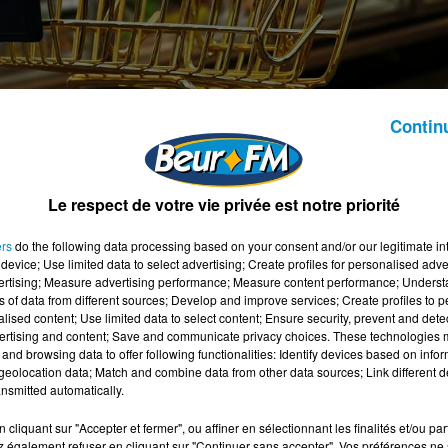
Contin
 poursuit son expansion en Europe avec des initiatives
Le respect de votre vie privée est notre priorité
iété allemande Gürkan, spécialisée dans la charcuterie hala
des enseignes leaders Albert Heijn aux Pays-Bas et Carrefou
ers
do the following data processing based on your consent and/or our legitimate int
té d’Isla Délice de devenir un acteur clé du halal à l’échelle
device; Use limited data to select advertising; Create profiles for personalised adver
vertising; Measure advertising performance; Measure content performance; Unders
ns of data from different sources; Develop and improve services; Create profiles to 
alised content; Use limited data to select content; Ensure security, prevent and detect
hé allemand
ertising and content; Save and communicate privacy choices. These technologies
and browsing data to offer following functionalities: Identify devices based on infor
ertise de plus de 25 ans dans la production de Pastirma,
eolocation data; Match and combine data from other data sources; Link different de
oduits, déjà bien implantés dans le circuit spécialisé et
nsmitted automatically.
prisés en Allemagne, un des principaux marchés halal en
cliquant sur "Accepter et fermer", ou affiner en sélectionnant les finalités et/ou pa
 également refuser en cliquant sur "Continuer sans accepter". Vos préférences ne 