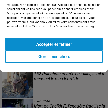
Vous pouvez accepter en cliquant sur "Accepter et fermer", ou affiner en
10h37
sélectionnant les finalités et/ou partenaires dans "Gérer mes choix".
L’inflation recule à 5,1 % en Tunisie !
Vous pouvez également refuser en cliquant sur "Continuer sans
accepter". Vos préférences ne s'appliqueront que pour ce site. Vous
pouvez mettre à jour vos choix, ou retirer votre consentement à tout
moment via le lien "Gérer les cookies" situé en bas de chaque page.
5 août 2026
Visas français : l’Algérie décroche, le
Accepter et fermer
Maroc et la Tunisie...
Gérer mes choix
4 août 2026
152 Palestiniens tués en juillet, le bilan
mensuel le plus lourd de...
4 août 2026
Mort de Cheikh F., l’enquête fragilise la