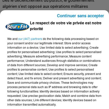
Dès le déclenchement du putsch, le gouvernement
algérien s’est opposé aux opérations militaires
étrangères dans la région du Sahel, au Niger. Selon les
Continuer sans accepter
propos d’une source gouvernementale rapporté par
Le respect de votre vie privée est notre
l’agence Reuters : «
Nous sommes opposés au coup d'État
priorité
mais nous sommes contre une action militaire qui
aggraverait la situation au Niger et dans l'ensemble du
We and
our (447) partners
do the following data processing based on
Sahel.
»
your consent and/or our legitimate interest: Store and/or access
information on a device; Use limited data to select advertising; Create
Du côté français, Paris s'est rallié à la position de la
profiles for personalised advertising; Use profiles to select personalised
advertising; Measure advertising performance; Measure content
Communauté économique des États d'Afrique de l'Ouest
performance; Understand audiences through statistics or combinations
(Cédéao), réaffirmant être prête à déployer son armée en
of data from different sources; Develop and improve services; Create
profiles to personalise content; Use profiles to select personalised
cas d'échec des efforts diplomatiques pour rétablir la
content; Use limited data to select content; Ensure security, prevent and
démocratie au Niger.
detect fraud, and fix errors; Deliver and present advertising and content;
Save and communicate privacy choices. These technologies may
process personal data such as IP address and browsing data to offer
following functionalities: Identify devices based on information actively
requested; Use precise geolocation data; Match and combine data from
FIL D'ACTUS
other data sources; Link different devices; Identify devices based on
information transmitted automatically.