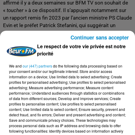
affirmé il y a deux semaines sur BFM TV son souhait de
«
toucher
» à ce dispositif. Il s’appuyait notamment sur
un rapport remis fin 2023 par l’ancien ministre PS Claude
Evin et le préfet Patrick Stefanini, qui suggérait un
ajustement du panier de soins pris en charge.
Continuer sans accepter
Si ce rapport pointait un possible effet attractif pour
Le respect de votre vie privée est notre
l’immigration clandestine, il soulignait aussi que
priorité
restreindre l’AME risquerait d’aggraver la santé des
migrants et de favoriser la propagation de maladies.
We and
our (447) partners
do the following data processing based on
your consent and/or our legitimate interest: Store and/or access
Une bataille idéologique autour de l’AME
information on a device; Use limited data to select advertising; Create
profiles for personalised advertising; Use profiles to select personalised
Le débat autour de l’AME est emblématique des clivages
advertising; Measure advertising performance; Measure content
performance; Understand audiences through statistics or combinations
politiques. La droite et l’extrême droite militent pour une
of data from different sources; Develop and improve services; Create
réduction drastique, voire une suppression de cette aide,
profiles to personalise content; Use profiles to select personalised
content; Use limited data to select content; Ensure security, prevent and
alors que la gauche, le centre et une majorité de
detect fraud, and fix errors; Deliver and present advertising and content;
professionnels de santé insistent sur son rôle essentiel
Save and communicate privacy choices. These technologies may
dans la prévention des risques sanitaires.
process personal data such as IP address and browsing data to offer
following functionalities: Identify devices based on information actively