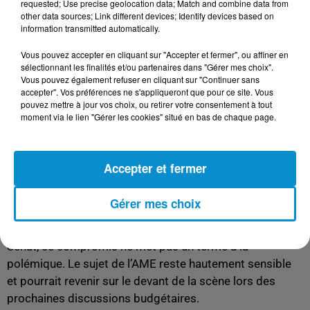
«
Affaiblir l’AME, c’est exposer notre système de santé à
requested; Use precise geolocation data; Match and combine data from
other data sources; Link different devices; Identify devices based on
une pression accrue de prises en charge plus tardives et
information transmitted automatically.
donc plus graves et plus coûteuses
»,
alertaient en
septembre huit anciens ministres de la Santé
, dont
Vous pouvez accepter en cliquant sur "Accepter et fermer", ou affiner en
sélectionnant les finalités et/ou partenaires dans "Gérer mes choix".
Aurélien Rousseau, Roselyne Bachelot et Olivier Véran,
Vous pouvez également refuser en cliquant sur "Continuer sans
dans une tribune publiée dans Le Monde.
accepter". Vos préférences ne s'appliqueront que pour ce site. Vous
pouvez mettre à jour vos choix, ou retirer votre consentement à tout
Le député socialiste Boris Vallaud a également pris
moment via le lien "Gérer les cookies" situé en bas de chaque page.
position contre un démantèlement du dispositif,
appelant la majorité à ne pas «
céder aux plus vils
fantasmes de l’extrême droite
».
Accepter et fermer
Un compromis qui ne met pas fin aux débats
Gérer mes choix
Si la CMP a acté une baisse de 111 millions d’euros, bien
inférieure aux 200 millions initialement votés par le
Sénat, ce compromis ne met pas un terme à la
polémique. Le sujet de l’AME reste hautement sensible
et pourrait revenir sur le devant de la scène lors des
prochaines discussions budgétaires.