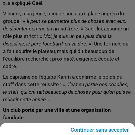
»
, a expliqué Gaël.
Vincent, plus jeune, occupe une autre place auprès du
groupe :
«
Il peut se permettre plus de choses avec eux,
de discuter comme un grand frère.
»
Gaël, lui, assume un
rôle plus strict :
«
Moi, je suis un peu plus dans la
discipline, le père fouettard, on va dire.
»
.
Une formule qui
a fait sourire le plateau, mais qui dit beaucoup de
l’équilibre recherché : proximité, exigence, écoute et
cadre.
Le capitaine de l’équipe Karim a confirmé le poids du
staff dans cette réussite :
«
C’est en partie nos coaches,
le staff, qui ont fait beaucoup de choses pour qu’on puisse
réussir cette année.
»
Un club porté par une ville et une organisation
familiale
Au-delà du terrain, Vincent a tenu à mettre en avant le
Continuer sans accepter