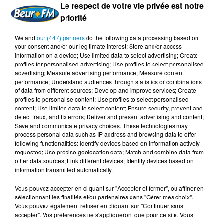
travail de l’ensemble du club. Selon lui, l’ES Nanterre
Le respect de votre vie privée est notre
s’appuie sur une organisation solide et un environnement
priorité
très présent autour de l’équipe.
We and
our (447) partners
do the following data processing based on
Il a salué l’engagement du directeur technique Ousmane
your consent and/or our legitimate interest: Store and/or access
Diaby :
«
On a un directeur technique qui est magnifique,
information on a device; Use limited data to select advertising; Create
profiles for personalised advertising; Use profiles to select personalised
M. Ousmane Diaby.
»
Pour Vincent, cette dimension
advertising; Measure advertising performance; Measure content
familiale a beaucoup pesé :
«
Nanterre, c’est vraiment un
performance; Understand audiences through statistics or combinations
of data from different sources; Develop and improve services; Create
club familial.
»
Il a insisté sur l’ambiance autour des
profiles to personalise content; Use profiles to select personalised
rencontres :
«
Quand on voit le monde qu’il y a, il n’y a que
content; Use limited data to select content; Ensure security, prevent and
chez nous, en amateur en tout cas, qui a ce monde-là.
»
detect fraud, and fix errors; Deliver and present advertising and content;
Save and communicate privacy choices. These technologies may
Former sans brider : la liberté au cœur du projet
process personal data such as IP address and browsing data to offer
following functionalities: Identify devices based on information actively
L’un des thèmes forts de l’émission a concerné la
requested; Use precise geolocation data; Match and combine data from
other data sources; Link different devices; Identify devices based on
formation. Comment faire progresser un jeune joueur
information transmitted automatically.
sans l’enfermer dans un cadre trop rigide ? Comment
protéger sa créativité tout en lui donnant les outils du
Vous pouvez accepter en cliquant sur "Accepter et fermer", ou affiner en
sélectionnant les finalités et/ou partenaires dans "Gérer mes choix".
haut niveau ? Gaël a défendu une approche équilibrée.
Vous pouvez également refuser en cliquant sur "Continuer sans
Selon lui, plusieurs joueurs nanterriens ont le niveau pour
accepter". Vos préférences ne s'appliqueront que pour ce site. Vous