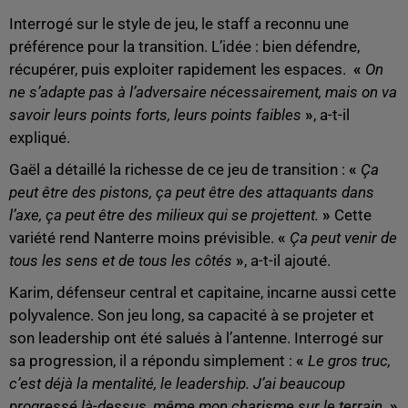
Interrogé sur le style de jeu, le staff a reconnu une
préférence pour la transition. L’idée : bien défendre,
récupérer, puis exploiter rapidement les espaces.
«
On
ne s’adapte pas à l’adversaire nécessairement, mais on va
savoir leurs points forts, leurs points faibles
»
, a-t-il
expliqué.
Gaël a détaillé la richesse de ce jeu de transition :
«
Ça
peut être des pistons, ça peut être des attaquants dans
l’axe, ça peut être des milieux qui se projettent.
»
Cette
variété rend Nanterre moins prévisible.
«
Ça peut venir de
tous les sens et de tous les côtés
»
, a-t-il ajouté.
Karim, défenseur central et capitaine, incarne aussi cette
polyvalence. Son jeu long, sa capacité à se projeter et
son leadership ont été salués à l’antenne. Interrogé sur
sa progression, il a répondu simplement :
«
Le gros truc,
c’est déjà la mentalité, le leadership. J’ai beaucoup
progressé là-dessus, même mon charisme sur le terrain.
»