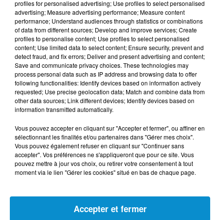
récompensée très tôt, puis passée derrière la caméra,
profiles for personalised advertising; Use profiles to select personalised
advertising; Measure advertising performance; Measure content
Hafsia Herzi a construit une trajectoire solide, loin des
performance; Understand audiences through statistics or combinations
effets de mode. Son parcours, marqué par une exigence
of data from different sources; Develop and improve services; Create
profiles to personalise content; Use profiles to select personalised
constante, fait d’elle l’un des visages les plus singuliers
content; Use limited data to select content; Ensure security, prevent and
de sa génération.
detect fraud, and fix errors; Deliver and present advertising and content;
Save and communicate privacy choices. These technologies may
Laïla Marrakchi, un retour cannois ancré dans le réel
process personal data such as IP address and browsing data to offer
following functionalities: Identify devices based on information actively
Laïla Marrakchi revient également sur la Croisette
requested; Use precise geolocation data; Match and combine data from
avec
La Más Dulce
, sélectionné à Un Certain Regard. Le
other data sources; Link different devices; Identify devices based on
information transmitted automatically.
film suit deux jeunes Marocaines parties travailler
comme saisonnières dans les cultures de fraises du sud
Vous pouvez accepter en cliquant sur "Accepter et fermer", ou affiner en
de l’Espagne. Leur espoir d’améliorer la vie de leurs
sélectionnant les finalités et/ou partenaires dans "Gérer mes choix".
Vous pouvez également refuser en cliquant sur "Continuer sans
proches se heurte à une réalité dure, marquée par un
accepter". Vos préférences ne s'appliqueront que pour ce site. Vous
système d’exploitation qui fragilise leur dignité et leur
pouvez mettre à jour vos choix, ou retirer votre consentement à tout
avenir.
moment via le lien "Gérer les cookies" situé en bas de chaque page.
Avec ce récit, la cinéaste marocaine inscrit la question
de la diversité dans une réalité sociale très concrète. Il
Accepter et fermer
ne s’agit pas seulement de présence à l’écran, mais de