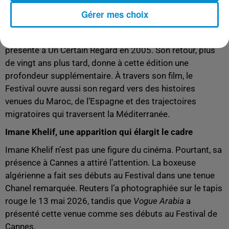
sujets : migration, exploitation, travail, dignité, solidarité
Gérer mes choix
féminine.
Laïla Marrakchi avait déjà marqué Cannes avec
Marock
,
présenté à Un Certain Regard en 2005. Son retour, plus
de vingt ans plus tard, donne à cette édition une
profondeur supplémentaire. À travers son film, le
Festival ouvre aussi son regard vers des histoires
venues du Maroc, de l’Espagne et des trajectoires
migratoires qui traversent la Méditerranée.
Imane Khelif, une apparition qui élargit le cadre
Imane Khelif n’est pas une figure du cinéma. Pourtant, sa
présence à Cannes a attiré l’attention. La boxeuse
algérienne a fait ses débuts au Festival dans une tenue
Chanel remarquée. Reuters l’a photographiée sur le tapis
rouge le 13 mai 2026, tandis que
Vogue Arabia
a
présenté cette venue comme ses débuts au Festival de
Cannes.