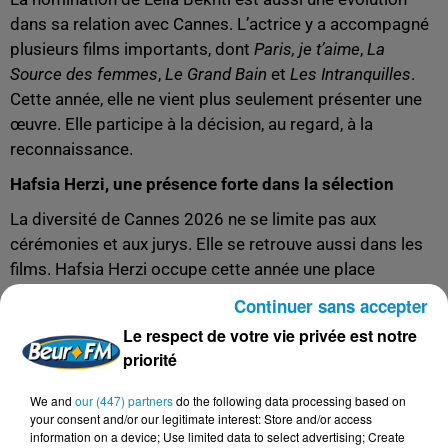
dans sa relation avec Cannes. L’actrice y a accompagné
plusieurs films importants, dont
Paris, je t’aime
,
La
Source des femmes
,
Le Grand Bain
et
Les Intranquilles
.
Cette année, elle ne vient plus seulement présenter une
œuvre. Elle participe à la décision, au regard, à la
reconnaissance.
Hafsia Herzi, une présence forte dans la sélection
La diversité de Cannes 2026 ne se limite pas aux
cérémonies et aux jurys. Elle se retrouve aussi dans les
films. Hafsia Herzi occupe cette année une place
particulière, puisqu’elle apparaît dans deux œuvres de la
Continuer sans accepter
Sélection officielle :
Histoires de la nuit
, en compétition,
Le respect de votre vie privée est notre
et
Quelques mots d’amour
, présenté à Un Certain Regard.
priorité
Cette double présence confirme l’importance prise par
We and
our (447) partners
do the following data processing based on
l’actrice et réalisatrice dans le cinéma français
your consent and/or our legitimate interest: Store and/or access
contemporain. Révélée par
La Graine et le Mulet
,
information on a device; Use limited data to select advertising; Create