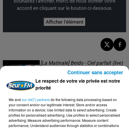
souhaitez l'afficher, merci de nous donner votre
accord en cliquant sur le bouton ci-dessous.
Afficher l'élément
[La Matinale] Beido - Ciel parfait (live)
Continuer sans accepter
Le respect de votre vie privée est notre
priorité
We and
our (447) partners
do the following data processing based on
[La Matinale] Beido, un nouveau projet
your consent and/or our legitimate interest: Store and/or access
en "Quatre saisons" !
information on a device; Use limited data to select advertising; Create
profiles for personalised advertising; Use profiles to select personalised
advertising; Measure advertising performance; Measure content
performance; Understand audiences through statistics or combinations