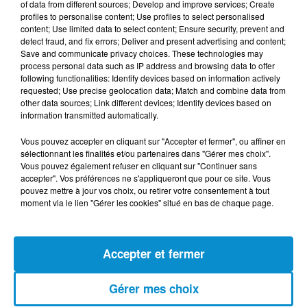
of data from different sources; Develop and improve services; Create
profiles to personalise content; Use profiles to select personalised
[Happy Beur] Cheb Momo - Oxygène
content; Use limited data to select content; Ensure security, prevent and
(live)
detect fraud, and fix errors; Deliver and present advertising and content;
Save and communicate privacy choices. These technologies may
process personal data such as IP address and browsing data to offer
following functionalities: Identify devices based on information actively
requested; Use precise geolocation data; Match and combine data from
other data sources; Link different devices; Identify devices based on
information transmitted automatically.
[Happy Beur] Cheb Momo - Ndamt 3lik
(live)
Vous pouvez accepter en cliquant sur "Accepter et fermer", ou affiner en
sélectionnant les finalités et/ou partenaires dans "Gérer mes choix".
Vous pouvez également refuser en cliquant sur "Continuer sans
accepter". Vos préférences ne s'appliqueront que pour ce site. Vous
pouvez mettre à jour vos choix, ou retirer votre consentement à tout
moment via le lien "Gérer les cookies" situé en bas de chaque page.
[Happy Beur] Cheb Momo, figure
emblématique de la nouvelle scène
Raï !
Accepter et fermer
Gérer mes choix
[La Matinale] Jamila Zeghoudi,