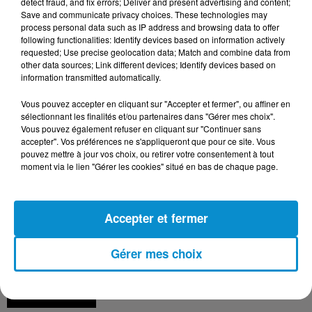
detect fraud, and fix errors; Deliver and present advertising and content;
Save and communicate privacy choices. These technologies may
process personal data such as IP address and browsing data to offer
[Happy Beur] Cheb Momo, figure
following functionalities: Identify devices based on information actively
requested; Use precise geolocation data; Match and combine data from
emblématique de la nouvelle scène
other data sources; Link different devices; Identify devices based on
Raï !
information transmitted automatically.
Vous pouvez accepter en cliquant sur "Accepter et fermer", ou affiner en
sélectionnant les finalités et/ou partenaires dans "Gérer mes choix".
Vous pouvez également refuser en cliquant sur "Continuer sans
[La Matinale] Jamila Zeghoudi,
accepter". Vos préférences ne s'appliqueront que pour ce site. Vous
journaliste : "j’ai toujours...
pouvez mettre à jour vos choix, ou retirer votre consentement à tout
moment via le lien "Gérer les cookies" situé en bas de chaque page.
Accepter et fermer
[AVS] Les abeilles, un trésor pour notre
santé ! - Pr Henri Joyeux
Gérer mes choix