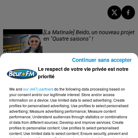
[La Matinale] Beido, un nouveau projet
en "Quatre saisons" !
Continuer sans accepter
Le respect de votre vie privée est notre
[Happy Beur] Cheb Momo - Oxygène
priorité
(live)
We and
our (447) partners
do the following data processing based on
your consent and/or our legitimate interest: Store and/or access
information on a device; Use limited data to select advertising; Create
profiles for personalised advertising; Use profiles to select personalised
advertising; Measure advertising performance; Measure content
[Happy Beur] Cheb Momo - Ndamt 3lik
performance; Understand audiences through statistics or combinations
(live)
of data from different sources; Develop and improve services; Create
profiles to personalise content; Use profiles to select personalised
content; Use limited data to select content; Ensure security, prevent and