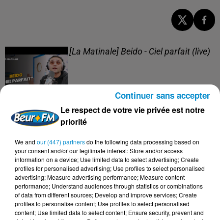
[La Matinale] Beido - Ciel parfait (live)
Continuer sans accepter
Le respect de votre vie privée est notre
[La Matinale] Beido, un nouveau projet
priorité
en "Quatre saisons" !
We and
our (447) partners
do the following data processing based on
your consent and/or our legitimate interest: Store and/or access
information on a device; Use limited data to select advertising; Create
profiles for personalised advertising; Use profiles to select personalised
advertising; Measure advertising performance; Measure content
[Happy Beur] Cheb Momo - Ndamt 3lik
performance; Understand audiences through statistics or combinations
(live)
of data from different sources; Develop and improve services; Create
profiles to personalise content; Use profiles to select personalised
content; Use limited data to select content; Ensure security, prevent and