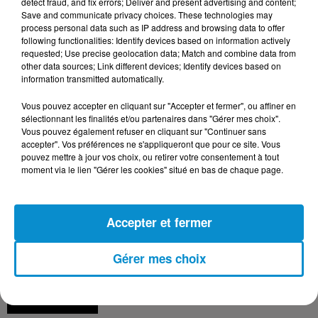
detect fraud, and fix errors; Deliver and present advertising and content;
Save and communicate privacy choices. These technologies may
process personal data such as IP address and browsing data to offer
[Happy Beur] Cheb Momo, figure
following functionalities: Identify devices based on information actively
requested; Use precise geolocation data; Match and combine data from
emblématique de la nouvelle scène
other data sources; Link different devices; Identify devices based on
Raï !
information transmitted automatically.
Vous pouvez accepter en cliquant sur "Accepter et fermer", ou affiner en
sélectionnant les finalités et/ou partenaires dans "Gérer mes choix".
Vous pouvez également refuser en cliquant sur "Continuer sans
[La Matinale] Jamila Zeghoudi,
accepter". Vos préférences ne s'appliqueront que pour ce site. Vous
journaliste : "j’ai toujours...
pouvez mettre à jour vos choix, ou retirer votre consentement à tout
moment via le lien "Gérer les cookies" situé en bas de chaque page.
Accepter et fermer
[AVS] Les abeilles, un trésor pour notre
santé ! - Pr Henri Joyeux
Gérer mes choix