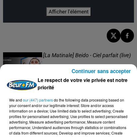
Afficher l'élément
[La Matinale] Beido - Ciel parfait (live)
Continuer sans accepter
Le respect de votre vie privée est notre
priorité
[La Matinale] Beido, un nouveau projet
We and
our (447) partners
do the following data processing based on
en "Quatre saisons" !
your consent and/or our legitimate interest: Store and/or access
information on a device; Use limited data to select advertising; Create
profiles for personalised advertising; Use profiles to select personalised
advertising; Measure advertising performance; Measure content
performance; Understand audiences through statistics or combinations
of data from different sources; Develop and improve services; Create
[Happy Beur] Cheb Momo - Oxygène