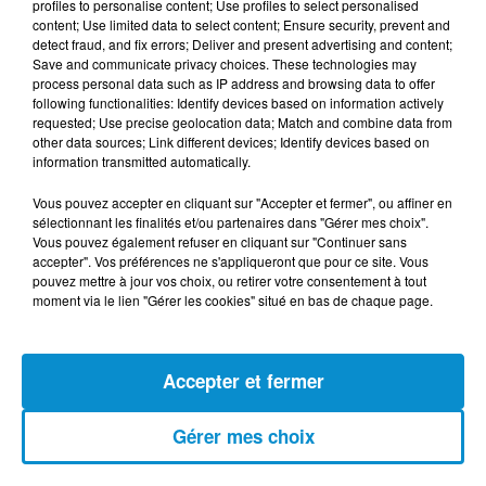
profiles to personalise content; Use profiles to select personalised
(live)
content; Use limited data to select content; Ensure security, prevent and
detect fraud, and fix errors; Deliver and present advertising and content;
Save and communicate privacy choices. These technologies may
process personal data such as IP address and browsing data to offer
following functionalities: Identify devices based on information actively
requested; Use precise geolocation data; Match and combine data from
other data sources; Link different devices; Identify devices based on
[Happy Beur] Cheb Momo - Ndamt 3lik
information transmitted automatically.
(live)
Vous pouvez accepter en cliquant sur "Accepter et fermer", ou affiner en
sélectionnant les finalités et/ou partenaires dans "Gérer mes choix".
Vous pouvez également refuser en cliquant sur "Continuer sans
accepter". Vos préférences ne s'appliqueront que pour ce site. Vous
pouvez mettre à jour vos choix, ou retirer votre consentement à tout
[Happy Beur] Cheb Momo, figure
moment via le lien "Gérer les cookies" situé en bas de chaque page.
emblématique de la nouvelle scène
Raï !
Accepter et fermer
[La Matinale] Jamila Zeghoudi,
Gérer mes choix
journaliste : "j’ai toujours...