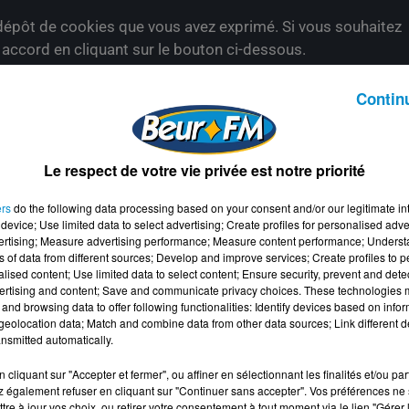
épôt de cookies que vous avez exprimé. Si vous souhaitez
e accord en cliquant sur le bouton ci-dessous.
her l'élément
Contin
Le respect de votre vie privée est notre priorité
ers
do the following data processing based on your consent and/or our legitimate int
device; Use limited data to select advertising; Create profiles for personalised adver
vertising; Measure advertising performance; Measure content performance; Unders
ns of data from different sources; Develop and improve services; Create profiles to 
alised content; Use limited data to select content; Ensure security, prevent and detect
ertising and content; Save and communicate privacy choices. These technologies
and browsing data to offer following functionalities: Identify devices based on infor
eolocation data; Match and combine data from other data sources; Link different de
nsmitted automatically.
cliquant sur "Accepter et fermer", ou affiner en sélectionnant les finalités et/ou pa
 également refuser en cliquant sur "Continuer sans accepter". Vos préférences ne 
tre à jour vos choix, ou retirer votre consentement à tout moment via le lien "Gérer 