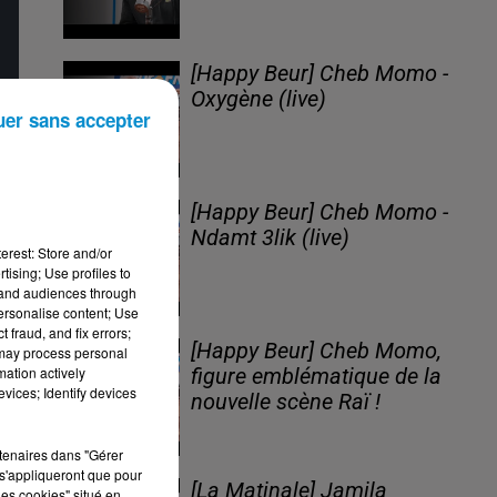
[Happy Beur] Cheb Momo -
Oxygène (live)
uer sans accepter
[Happy Beur] Cheb Momo -
Ndamt 3lik (live)
erest: Store and/or
tising; Use profiles to
tand audiences through
personalise content; Use
 fraud, and fix errors;
[Happy Beur] Cheb Momo,
 may process personal
mation actively
figure emblématique de la
vices; Identify devices
nouvelle scène Raï !
rtenaires dans "Gérer
s'appliqueront que pour
[La Matinale] Jamila
les cookies" situé en