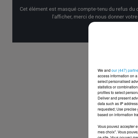
Cet élément est masqué compte-tenu du refus du d
l'afficher, merci de nous donner votr
Affic
We and
our (447) partn
access information on a 
select personalised ad
statistics or combinatio
profiles to select person
Deliver and present adv
data such as IP address 
requested; Use precise g
based on information tra
Vous pouvez accepter en 
mes choix". Vous pouvez
ce site. Vous pouvez met