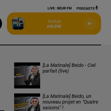
LIVE :
BEUR FM
PODCASTS
Ya Khali
ADLENE
[La Matinale] Beido - Ciel
parfait (live)
[La Matinale] Beido, un
nouveau projet en "Quatre
saisons" !