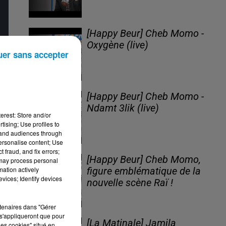
[Happy Beur] Cheb Momo -
Oxygène (live)
uer sans accepter
[Happy Beur] Cheb Momo -
Ndamt 3lik (live)
erest: Store and/or
tising; Use profiles to
tand audiences through
personalise content; Use
 fraud, and fix errors;
[Happy Beur] Cheb Momo,
 may process personal
mation actively
figure emblématique de la
vices; Identify devices
nouvelle scène Raï !
rtenaires dans "Gérer
s'appliqueront que pour
[La Matinale] Jamila
les cookies" situé en