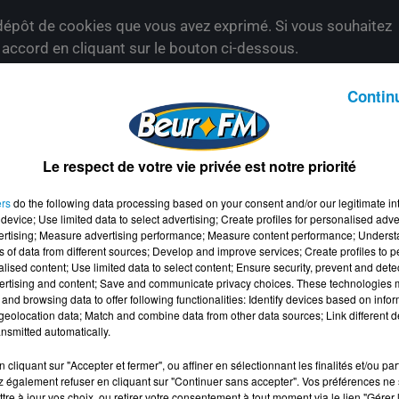
épôt de cookies que vous avez exprimé. Si vous souhaitez
e accord en cliquant sur le bouton ci-dessous.
her l'élément
Contin
Le respect de votre vie privée est notre priorité
ers
do the following data processing based on your consent and/or our legitimate int
device; Use limited data to select advertising; Create profiles for personalised adver
vertising; Measure advertising performance; Measure content performance; Unders
ns of data from different sources; Develop and improve services; Create profiles to 
alised content; Use limited data to select content; Ensure security, prevent and detect
ertising and content; Save and communicate privacy choices. These technologies
and browsing data to offer following functionalities: Identify devices based on infor
eolocation data; Match and combine data from other data sources; Link different de
nsmitted automatically.
cliquant sur "Accepter et fermer", ou affiner en sélectionnant les finalités et/ou pa
 également refuser en cliquant sur "Continuer sans accepter". Vos préférences ne 
tre à jour vos choix, ou retirer votre consentement à tout moment via le lien "Gérer 