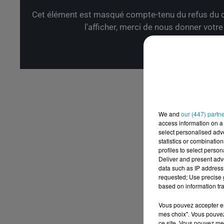
Cet élément est masqué compte-tenu du refus du d
l'afficher, merci de nous donner votr
Affic
We and
our (447) partn
access information on a 
select personalised ad
statistics or combinatio
profiles to select person
Deliver and present adv
data such as IP address 
requested; Use precise g
based on information tra
Vous pouvez accepter en 
mes choix". Vous pouvez
ce site. Vous pouvez met