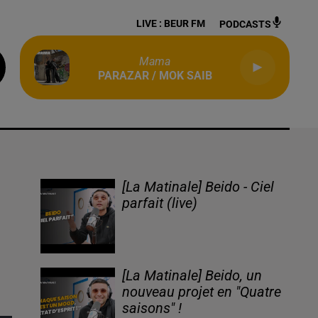
LIVE :
BEUR FM
PODCASTS
Mama
PARAZAR / MOK SAIB
[La Matinale] Beido - Ciel
parfait (live)
[La Matinale] Beido, un
nouveau projet en "Quatre
saisons" !