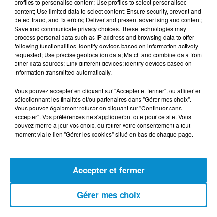
profiles to personalise content; Use profiles to select personalised
(live)
content; Use limited data to select content; Ensure security, prevent and
detect fraud, and fix errors; Deliver and present advertising and content;
Save and communicate privacy choices. These technologies may
process personal data such as IP address and browsing data to offer
following functionalities: Identify devices based on information actively
requested; Use precise geolocation data; Match and combine data from
other data sources; Link different devices; Identify devices based on
[Happy Beur] Cheb Momo - Ndamt 3lik
information transmitted automatically.
(live)
Vous pouvez accepter en cliquant sur "Accepter et fermer", ou affiner en
sélectionnant les finalités et/ou partenaires dans "Gérer mes choix".
Vous pouvez également refuser en cliquant sur "Continuer sans
accepter". Vos préférences ne s'appliqueront que pour ce site. Vous
pouvez mettre à jour vos choix, ou retirer votre consentement à tout
[Happy Beur] Cheb Momo, figure
moment via le lien "Gérer les cookies" situé en bas de chaque page.
emblématique de la nouvelle scène
Raï !
Accepter et fermer
[La Matinale] Jamila Zeghoudi,
Gérer mes choix
journaliste : "j’ai toujours...