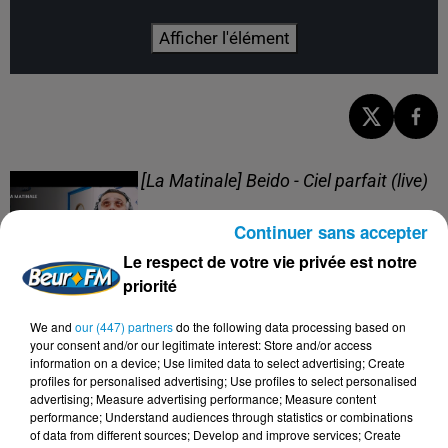
Afficher l'élément
[La Matinale] Beido - Ciel parfait (live)
Continuer sans accepter
Le respect de votre vie privée est notre
priorité
[La Matinale] Beido, un nouveau projet
We and
our (447) partners
do the following data processing based on
en "Quatre saisons" !
your consent and/or our legitimate interest: Store and/or access
information on a device; Use limited data to select advertising; Create
profiles for personalised advertising; Use profiles to select personalised
advertising; Measure advertising performance; Measure content
performance; Understand audiences through statistics or combinations
of data from different sources; Develop and improve services; Create
[Happy Beur] Cheb Momo - Oxygène