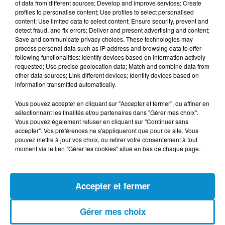
of data from different sources; Develop and improve services; Create
profiles to personalise content; Use profiles to select personalised
[Happy Beur] Cheb Momo - Oxygène
content; Use limited data to select content; Ensure security, prevent and
(live)
detect fraud, and fix errors; Deliver and present advertising and content;
Save and communicate privacy choices. These technologies may
process personal data such as IP address and browsing data to offer
following functionalities: Identify devices based on information actively
requested; Use precise geolocation data; Match and combine data from
other data sources; Link different devices; Identify devices based on
information transmitted automatically.
[Happy Beur] Cheb Momo - Ndamt 3lik
(live)
Vous pouvez accepter en cliquant sur "Accepter et fermer", ou affiner en
sélectionnant les finalités et/ou partenaires dans "Gérer mes choix".
Vous pouvez également refuser en cliquant sur "Continuer sans
accepter". Vos préférences ne s'appliqueront que pour ce site. Vous
pouvez mettre à jour vos choix, ou retirer votre consentement à tout
moment via le lien "Gérer les cookies" situé en bas de chaque page.
[Happy Beur] Cheb Momo, figure
emblématique de la nouvelle scène
Raï !
Accepter et fermer
Gérer mes choix
[La Matinale] Jamila Zeghoudi,