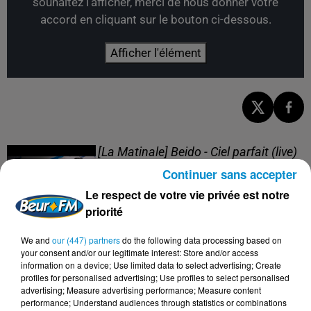
souhaitez l'afficher, merci de nous donner votre
accord en cliquant sur le bouton ci-dessous.
Afficher l'élément
[La Matinale] Beido - Ciel parfait (live)
Continuer sans accepter
Le respect de votre vie privée est notre
priorité
We and
our (447) partners
do the following data processing based on
[La Matinale] Beido, un nouveau projet
your consent and/or our legitimate interest: Store and/or access
en "Quatre saisons" !
information on a device; Use limited data to select advertising; Create
profiles for personalised advertising; Use profiles to select personalised
advertising; Measure advertising performance; Measure content
performance; Understand audiences through statistics or combinations