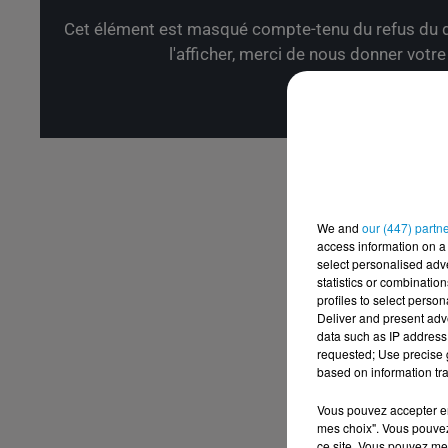
Cet élément est masqué compte-tenu du refus du d
l'afficher, merci de nous donner votr
Affic
We and
our (447) partn
access information on a 
select personalised ad
statistics or combinatio
profiles to select person
Deliver and present adv
data such as IP address 
requested; Use precise g
based on information tra
Vous pouvez accepter en 
mes choix". Vous pouvez
ce site. Vous pouvez met