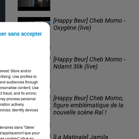
[Happy Beur] Cheb Momo -
Oxygène (live)
uer sans accepter
[Happy Beur] Cheb Momo -
Ndamt 3lik (live)
erest: Store and/or
tising; Use profiles to
tand audiences through
personalise content; Use
 fraud, and fix errors;
[Happy Beur] Cheb Momo,
 may process personal
mation actively
figure emblématique de la
vices; Identify devices
nouvelle scène Raï !
rtenaires dans "Gérer
s'appliqueront que pour
[La Matinale] Jamila
les cookies" situé en