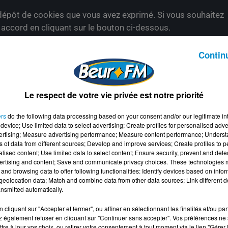
épôt de cookies que vous avez exprimé. Si vous souhaitez
e accord en cliquant sur le bouton ci-dessous.
her l'élément
Contin
Le respect de votre vie privée est notre priorité
ers
do the following data processing based on your consent and/or our legitimate int
device; Use limited data to select advertising; Create profiles for personalised adver
vertising; Measure advertising performance; Measure content performance; Unders
ns of data from different sources; Develop and improve services; Create profiles to 
alised content; Use limited data to select content; Ensure security, prevent and detect
ertising and content; Save and communicate privacy choices. These technologies
and browsing data to offer following functionalities: Identify devices based on infor
eolocation data; Match and combine data from other data sources; Link different de
nsmitted automatically.
cliquant sur "Accepter et fermer", ou affiner en sélectionnant les finalités et/ou pa
 également refuser en cliquant sur "Continuer sans accepter". Vos préférences ne 
tre à jour vos choix, ou retirer votre consentement à tout moment via le lien "Gérer 