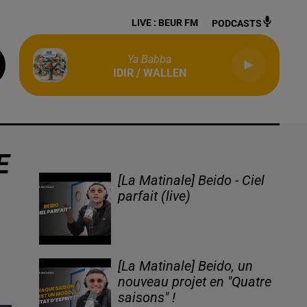
LIVE :
BEUR FM
PODCASTS
Ya Babba
IDIR / WALLEN
E
[La Matinale] Beido - Ciel
parfait (live)
[La Matinale] Beido, un
nouveau projet en "Quatre
saisons" !