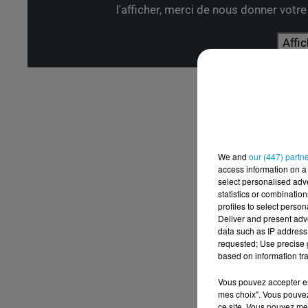
l'afficher, merci de nous donner votr
Affic
We and
our (447) partn
access information on a 
select personalised ad
statistics or combinatio
profiles to select person
Deliver and present adv
data such as IP address 
requested; Use precise g
based on information tra
Vous pouvez accepter en 
mes choix". Vous pouvez
ce site. Vous pouvez met