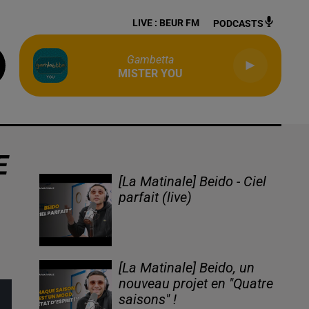
LIVE :
BEUR FM
PODCASTS
Gambetta
MISTER YOU
E
[La Matinale] Beido - Ciel
parfait (live)
[La Matinale] Beido, un
nouveau projet en "Quatre
saisons" !