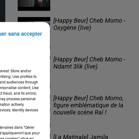
[Happy Beur] Cheb Momo -
Oxygène (live)
uer sans accepter
[Happy Beur] Cheb Momo -
Ndamt 3lik (live)
erest: Store and/or
tising; Use profiles to
tand audiences through
personalise content; Use
 fraud, and fix errors;
[Happy Beur] Cheb Momo,
 may process personal
mation actively
figure emblématique de la
vices; Identify devices
nouvelle scène Raï !
rtenaires dans "Gérer
s'appliqueront que pour
[La Matinale] Jamila
les cookies" situé en