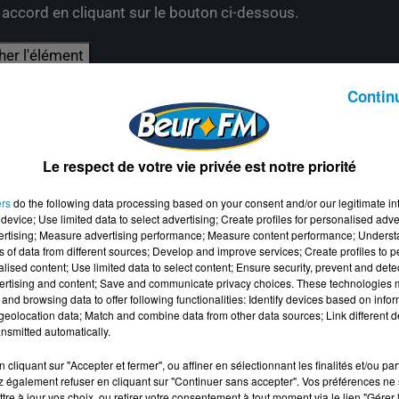
e accord en cliquant sur le bouton ci-dessous.
her l'élément
Contin
Le respect de votre vie privée est notre priorité
ers
do the following data processing based on your consent and/or our legitimate int
device; Use limited data to select advertising; Create profiles for personalised adver
vertising; Measure advertising performance; Measure content performance; Unders
ns of data from different sources; Develop and improve services; Create profiles to 
alised content; Use limited data to select content; Ensure security, prevent and detect
ertising and content; Save and communicate privacy choices. These technologies
and browsing data to offer following functionalities: Identify devices based on infor
eolocation data; Match and combine data from other data sources; Link different de
nsmitted automatically.
cliquant sur "Accepter et fermer", ou affiner en sélectionnant les finalités et/ou pa
 également refuser en cliquant sur "Continuer sans accepter". Vos préférences ne 
tre à jour vos choix, ou retirer votre consentement à tout moment via le lien "Gérer 