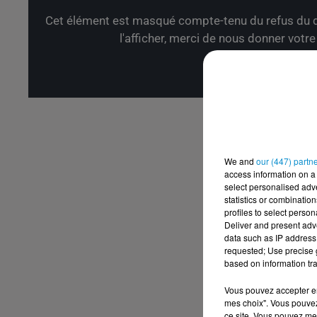
Cet élément est masqué compte-tenu du refus du d
l'afficher, merci de nous donner votr
Affic
We and
our (447) partn
access information on a 
select personalised ad
statistics or combinatio
profiles to select person
Deliver and present adv
data such as IP address 
requested; Use precise g
based on information tra
Vous pouvez accepter en 
mes choix". Vous pouvez
ce site. Vous pouvez met