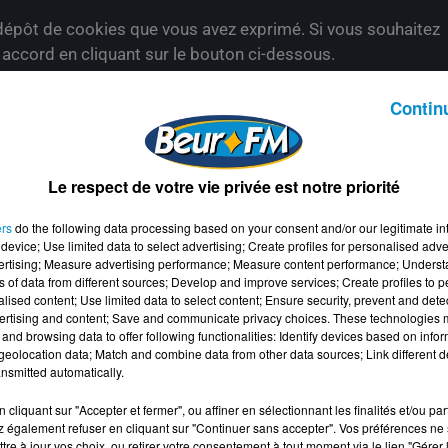
épôt de cookies que vous avez exprimé. Si vous souhaitez
e accord en cliquant sur le bouton ci-dessous.
her l'élément
Contin
Le respect de votre vie privée est notre priorité
ers
do the following data processing based on your consent and/or our legitimate int
device; Use limited data to select advertising; Create profiles for personalised adver
vertising; Measure advertising performance; Measure content performance; Unders
ns of data from different sources; Develop and improve services; Create profiles to 
alised content; Use limited data to select content; Ensure security, prevent and detect
ertising and content; Save and communicate privacy choices. These technologies
and browsing data to offer following functionalities: Identify devices based on infor
eolocation data; Match and combine data from other data sources; Link different de
nsmitted automatically.
cliquant sur "Accepter et fermer", ou affiner en sélectionnant les finalités et/ou pa
 également refuser en cliquant sur "Continuer sans accepter". Vos préférences ne 
tre à jour vos choix, ou retirer votre consentement à tout moment via le lien "Gérer 