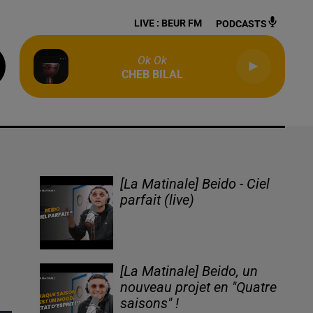
LIVE :
BEUR FM
PODCASTS
Ok Ok
CHEB BILAL
[La Matinale] Beido - Ciel
parfait (live)
[La Matinale] Beido, un
nouveau projet en "Quatre
saisons" !