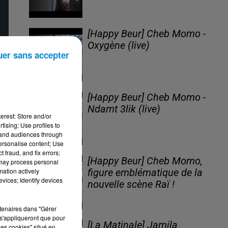
[Happy Beur] Cheb Momo -
Oxygène (live)
uer sans accepter
[Happy Beur] Cheb Momo -
Ndamt 3lik (live)
erest: Store and/or
tising; Use profiles to
tand audiences through
personalise content; Use
 fraud, and fix errors;
[Happy Beur] Cheb Momo,
 may process personal
mation actively
figure emblématique de la
vices; Identify devices
nouvelle scène Raï !
rtenaires dans "Gérer
s'appliqueront que pour
[La Matinale] Jamila
les cookies" situé en