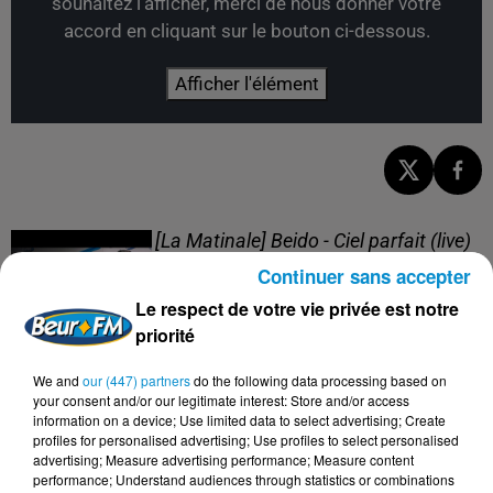
souhaitez l'afficher, merci de nous donner votre
accord en cliquant sur le bouton ci-dessous.
Afficher l'élément
[La Matinale] Beido - Ciel parfait (live)
Continuer sans accepter
Le respect de votre vie privée est notre
priorité
We and
our (447) partners
do the following data processing based on
[La Matinale] Beido, un nouveau projet
your consent and/or our legitimate interest: Store and/or access
en "Quatre saisons" !
information on a device; Use limited data to select advertising; Create
profiles for personalised advertising; Use profiles to select personalised
advertising; Measure advertising performance; Measure content
performance; Understand audiences through statistics or combinations