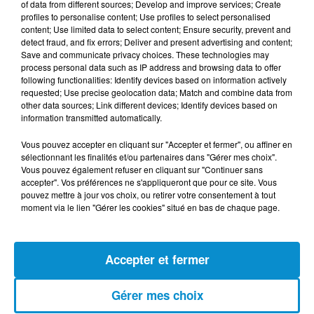
of data from different sources; Develop and improve services; Create
profiles to personalise content; Use profiles to select personalised
[Happy Beur] Cheb Momo - Oxygène
content; Use limited data to select content; Ensure security, prevent and
(live)
detect fraud, and fix errors; Deliver and present advertising and content;
Save and communicate privacy choices. These technologies may
process personal data such as IP address and browsing data to offer
following functionalities: Identify devices based on information actively
requested; Use precise geolocation data; Match and combine data from
other data sources; Link different devices; Identify devices based on
information transmitted automatically.
[Happy Beur] Cheb Momo - Ndamt 3lik
(live)
Vous pouvez accepter en cliquant sur "Accepter et fermer", ou affiner en
sélectionnant les finalités et/ou partenaires dans "Gérer mes choix".
Vous pouvez également refuser en cliquant sur "Continuer sans
accepter". Vos préférences ne s'appliqueront que pour ce site. Vous
pouvez mettre à jour vos choix, ou retirer votre consentement à tout
moment via le lien "Gérer les cookies" situé en bas de chaque page.
[Happy Beur] Cheb Momo, figure
emblématique de la nouvelle scène
Raï !
Accepter et fermer
Gérer mes choix
[La Matinale] Jamila Zeghoudi,