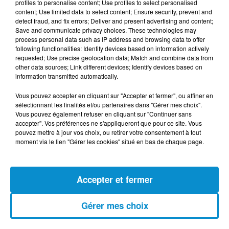
profiles to personalise content; Use profiles to select personalised
(live)
content; Use limited data to select content; Ensure security, prevent and
detect fraud, and fix errors; Deliver and present advertising and content;
Save and communicate privacy choices. These technologies may
process personal data such as IP address and browsing data to offer
following functionalities: Identify devices based on information actively
requested; Use precise geolocation data; Match and combine data from
other data sources; Link different devices; Identify devices based on
[Happy Beur] Cheb Momo - Ndamt 3lik
information transmitted automatically.
(live)
Vous pouvez accepter en cliquant sur "Accepter et fermer", ou affiner en
sélectionnant les finalités et/ou partenaires dans "Gérer mes choix".
Vous pouvez également refuser en cliquant sur "Continuer sans
accepter". Vos préférences ne s'appliqueront que pour ce site. Vous
pouvez mettre à jour vos choix, ou retirer votre consentement à tout
[Happy Beur] Cheb Momo, figure
moment via le lien "Gérer les cookies" situé en bas de chaque page.
emblématique de la nouvelle scène
Raï !
Accepter et fermer
[La Matinale] Jamila Zeghoudi,
Gérer mes choix
journaliste : "j’ai toujours...