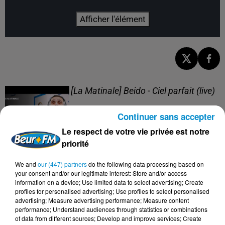
Afficher l'élément
[La Matinale] Beido - Ciel parfait (live)
Continuer sans accepter
Le respect de votre vie privée est notre
priorité
[La Matinale] Beido, un nouveau projet
We and
our (447) partners
do the following data processing based on
en "Quatre saisons" !
your consent and/or our legitimate interest: Store and/or access
information on a device; Use limited data to select advertising; Create
profiles for personalised advertising; Use profiles to select personalised
advertising; Measure advertising performance; Measure content
performance; Understand audiences through statistics or combinations
of data from different sources; Develop and improve services; Create
[Happy Beur] Cheb Momo - Oxygène