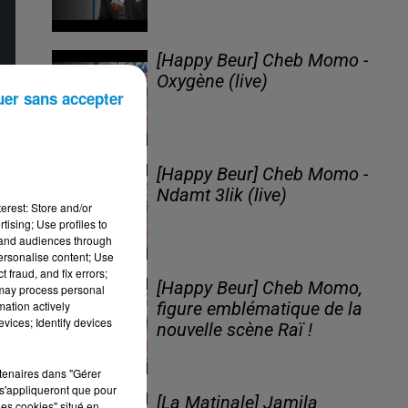
[Happy Beur] Cheb Momo -
Oxygène (live)
uer sans accepter
[Happy Beur] Cheb Momo -
Ndamt 3lik (live)
erest: Store and/or
tising; Use profiles to
tand audiences through
personalise content; Use
 fraud, and fix errors;
[Happy Beur] Cheb Momo,
 may process personal
mation actively
figure emblématique de la
vices; Identify devices
nouvelle scène Raï !
rtenaires dans "Gérer
s'appliqueront que pour
[La Matinale] Jamila
les cookies" situé en