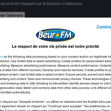
e accord en cliquant sur le bouton ci-dessous.
her l'élément
Contin
Le respect de votre vie privée est notre priorité
ers
do the following data processing based on your consent and/or our legitimate int
device; Use limited data to select advertising; Create profiles for personalised adver
vertising; Measure advertising performance; Measure content performance; Unders
ns of data from different sources; Develop and improve services; Create profiles to 
alised content; Use limited data to select content; Ensure security, prevent and detect
ertising and content; Save and communicate privacy choices. These technologies
and browsing data to offer following functionalities: Identify devices based on infor
eolocation data; Match and combine data from other data sources; Link different de
nsmitted automatically.
cliquant sur "Accepter et fermer", ou affiner en sélectionnant les finalités et/ou pa
 également refuser en cliquant sur "Continuer sans accepter". Vos préférences ne 
tre à jour vos choix, ou retirer votre consentement à tout moment via le lien "Gérer 