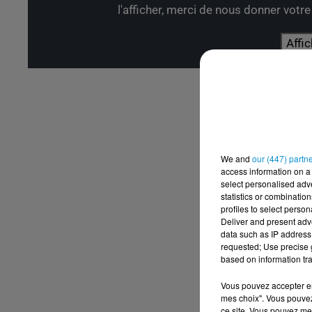
l'afficher, merci de nous donner votr
Affic
We and
our (447) partn
access information on a 
select personalised ad
statistics or combinatio
profiles to select person
Deliver and present adv
data such as IP address 
requested; Use precise g
based on information tra
Vous pouvez accepter en 
mes choix". Vous pouvez
ce site. Vous pouvez met