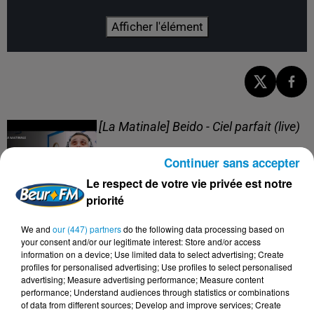
Afficher l'élément
[La Matinale] Beido - Ciel parfait (live)
Continuer sans accepter
Le respect de votre vie privée est notre
priorité
[La Matinale] Beido, un nouveau projet
We and
our (447) partners
do the following data processing based on
en "Quatre saisons" !
your consent and/or our legitimate interest: Store and/or access
information on a device; Use limited data to select advertising; Create
profiles for personalised advertising; Use profiles to select personalised
advertising; Measure advertising performance; Measure content
performance; Understand audiences through statistics or combinations
of data from different sources; Develop and improve services; Create
[Happy Beur] Cheb Momo - Oxygène