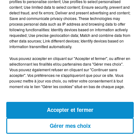
profiles to personalise content; Use profiles to select personalised
(live)
content; Use limited data to select content; Ensure security, prevent and
detect fraud, and fix errors; Deliver and present advertising and content;
Save and communicate privacy choices. These technologies may
process personal data such as IP address and browsing data to offer
following functionalities: Identify devices based on information actively
requested; Use precise geolocation data; Match and combine data from
other data sources; Link different devices; Identify devices based on
[Happy Beur] Cheb Momo - Ndamt 3lik
information transmitted automatically.
(live)
Vous pouvez accepter en cliquant sur "Accepter et fermer", ou affiner en
sélectionnant les finalités et/ou partenaires dans "Gérer mes choix".
Vous pouvez également refuser en cliquant sur "Continuer sans
accepter". Vos préférences ne s'appliqueront que pour ce site. Vous
pouvez mettre à jour vos choix, ou retirer votre consentement à tout
[Happy Beur] Cheb Momo, figure
moment via le lien "Gérer les cookies" situé en bas de chaque page.
emblématique de la nouvelle scène
Raï !
Accepter et fermer
[La Matinale] Jamila Zeghoudi,
Gérer mes choix
journaliste : "j’ai toujours...