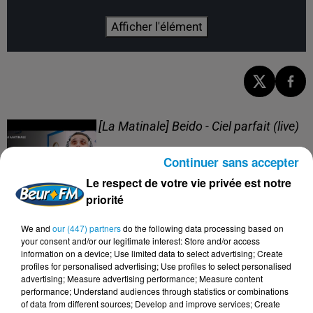
Afficher l'élément
[La Matinale] Beido - Ciel parfait (live)
Continuer sans accepter
Le respect de votre vie privée est notre
priorité
[La Matinale] Beido, un nouveau projet
We and
our (447) partners
do the following data processing based on
en "Quatre saisons" !
your consent and/or our legitimate interest: Store and/or access
information on a device; Use limited data to select advertising; Create
profiles for personalised advertising; Use profiles to select personalised
advertising; Measure advertising performance; Measure content
performance; Understand audiences through statistics or combinations
of data from different sources; Develop and improve services; Create
[Happy Beur] Cheb Momo - Oxygène