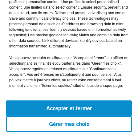
profiles to personalise content; Use profiles to select personalised
(live)
content; Use limited data to select content; Ensure security, prevent and
detect fraud, and fix errors; Deliver and present advertising and content;
Save and communicate privacy choices. These technologies may
process personal data such as IP address and browsing data to offer
following functionalities: Identify devices based on information actively
requested; Use precise geolocation data; Match and combine data from
other data sources; Link different devices; Identify devices based on
[Happy Beur] Cheb Momo - Ndamt 3lik
information transmitted automatically.
(live)
Vous pouvez accepter en cliquant sur "Accepter et fermer", ou affiner en
sélectionnant les finalités et/ou partenaires dans "Gérer mes choix".
Vous pouvez également refuser en cliquant sur "Continuer sans
accepter". Vos préférences ne s'appliqueront que pour ce site. Vous
pouvez mettre à jour vos choix, ou retirer votre consentement à tout
[Happy Beur] Cheb Momo, figure
moment via le lien "Gérer les cookies" situé en bas de chaque page.
emblématique de la nouvelle scène
Raï !
Accepter et fermer
[La Matinale] Jamila Zeghoudi,
Gérer mes choix
journaliste : "j’ai toujours...