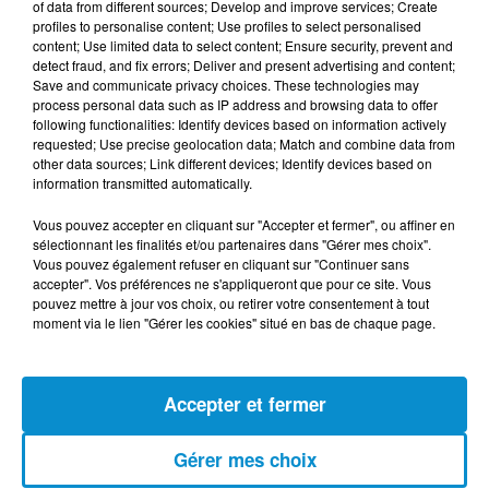
of data from different sources; Develop and improve services; Create
profiles to personalise content; Use profiles to select personalised
[Happy Beur] Cheb Momo - Oxygène
content; Use limited data to select content; Ensure security, prevent and
(live)
detect fraud, and fix errors; Deliver and present advertising and content;
Save and communicate privacy choices. These technologies may
process personal data such as IP address and browsing data to offer
following functionalities: Identify devices based on information actively
requested; Use precise geolocation data; Match and combine data from
other data sources; Link different devices; Identify devices based on
information transmitted automatically.
[Happy Beur] Cheb Momo - Ndamt 3lik
(live)
Vous pouvez accepter en cliquant sur "Accepter et fermer", ou affiner en
sélectionnant les finalités et/ou partenaires dans "Gérer mes choix".
Vous pouvez également refuser en cliquant sur "Continuer sans
accepter". Vos préférences ne s'appliqueront que pour ce site. Vous
pouvez mettre à jour vos choix, ou retirer votre consentement à tout
moment via le lien "Gérer les cookies" situé en bas de chaque page.
[Happy Beur] Cheb Momo, figure
emblématique de la nouvelle scène
Raï !
Accepter et fermer
Gérer mes choix
[La Matinale] Jamila Zeghoudi,