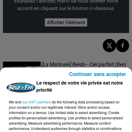
souhaitez l'afficher, merci de nous donner votre
accord en cliquant sur le bouton ci-dessous.
Afficher l'élément
[La Matinale] Beido - Ciel parfait (live)
Continuer sans accepter
Le respect de votre vie privée est notre
priorité
We and
our (447) partners
do the following data processing based on
[La Matinale] Beido, un nouveau projet
your consent and/or our legitimate interest: Store and/or access
en "Quatre saisons" !
information on a device; Use limited data to select advertising; Create
profiles for personalised advertising; Use profiles to select personalised
advertising; Measure advertising performance; Measure content
performance; Understand audiences through statistics or combinations