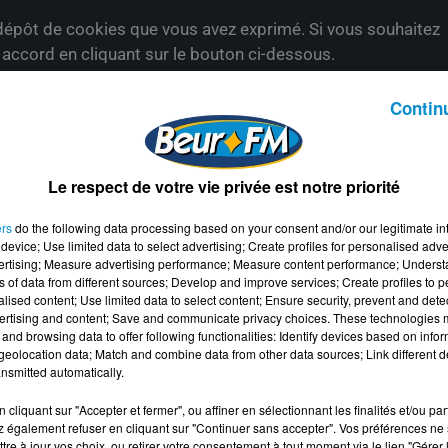
épôt de cookies que vous avez exprimé. Si vous souhaitez
e accord en cliquant sur le bouton ci-dessous.
her l'élément
Contin
Le respect de votre vie privée est notre priorité
ers
do the following data processing based on your consent and/or our legitimate int
device; Use limited data to select advertising; Create profiles for personalised adver
vertising; Measure advertising performance; Measure content performance; Unders
ns of data from different sources; Develop and improve services; Create profiles to 
alised content; Use limited data to select content; Ensure security, prevent and detect
ertising and content; Save and communicate privacy choices. These technologies
and browsing data to offer following functionalities: Identify devices based on infor
eolocation data; Match and combine data from other data sources; Link different de
nsmitted automatically.
cliquant sur "Accepter et fermer", ou affiner en sélectionnant les finalités et/ou pa
 également refuser en cliquant sur "Continuer sans accepter". Vos préférences ne 
tre à jour vos choix, ou retirer votre consentement à tout moment via le lien "Gérer 