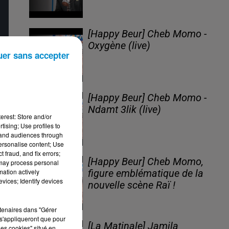
[Happy Beur] Cheb Momo -
Oxygène (live)
uer sans accepter
[Happy Beur] Cheb Momo -
Ndamt 3lik (live)
erest: Store and/or
tising; Use profiles to
tand audiences through
personalise content; Use
 fraud, and fix errors;
[Happy Beur] Cheb Momo,
 may process personal
mation actively
figure emblématique de la
vices; Identify devices
nouvelle scène Raï !
rtenaires dans "Gérer
s'appliqueront que pour
[La Matinale] Jamila
les cookies" situé en