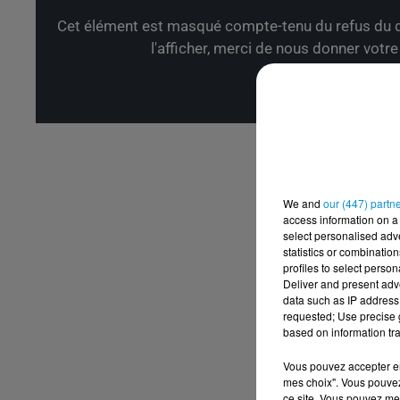
Cet élément est masqué compte-tenu du refus du d
l'afficher, merci de nous donner votr
Affic
We and
our (447) partn
access information on a 
select personalised ad
statistics or combinatio
profiles to select person
Deliver and present adv
data such as IP address 
requested; Use precise g
based on information tra
Vous pouvez accepter en 
mes choix". Vous pouvez
ce site. Vous pouvez met