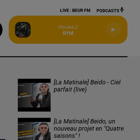
LIVE :
BEUR FM
PODCASTS
Houwa 2
RYM
[La Matinale] Beido - Ciel
parfait (live)
[La Matinale] Beido, un
nouveau projet en "Quatre
saisons" !