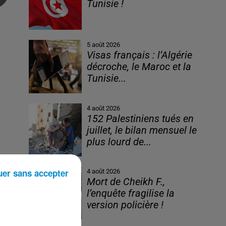
Tunisie !
5 août 2026
Visas français : l’Algérie
décroche, le Maroc et la
Tunisie...
4 août 2026
152 Palestiniens tués en
juillet, le bilan mensuel le
plus lourd de...
uer sans accepter
4 août 2026
Mort de Cheikh F.,
l’enquête fragilise la
version policière !