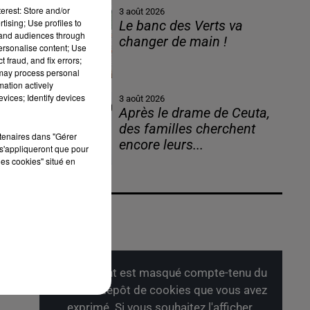
erest: Store and/or
3 août 2026
tising; Use profiles to
Le banc des Verts va
tand audiences through
changer de main !
personalise content; Use
 fraud, and fix errors;
 may process personal
mation actively
vices; Identify devices
3 août 2026
Après le drame de Ceuta,
des familles cherchent
rtenaires dans "Gérer
encore leurs...
s'appliqueront que pour
les cookies" situé en
Cet élément est masqué compte-tenu du
refus du dépôt de cookies que vous avez
exprimé. Si vous souhaitez l'afficher,