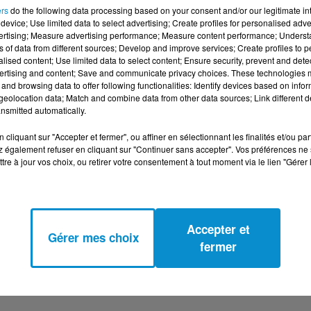
ers
do the following data processing based on your consent and/or our legitimate int
device; Use limited data to select advertising; Create profiles for personalised adver
vertising; Measure advertising performance; Measure content performance; Unders
ns of data from different sources; Develop and improve services; Create profiles to 
alised content; Use limited data to select content; Ensure security, prevent and detect
ertising and content; Save and communicate privacy choices. These technologies
and browsing data to offer following functionalities: Identify devices based on infor
eolocation data; Match and combine data from other data sources; Link different de
nsmitted automatically.
cliquant sur "Accepter et fermer", ou affiner en sélectionnant les finalités et/ou pa
 également refuser en cliquant sur "Continuer sans accepter". Vos préférences ne 
tre à jour vos choix, ou retirer votre consentement à tout moment via le lien "Gérer 
Accepter et
Gérer mes choix
fermer