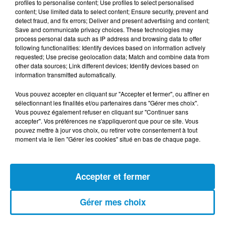
profiles to personalise content; Use profiles to select personalised
(live)
content; Use limited data to select content; Ensure security, prevent and
detect fraud, and fix errors; Deliver and present advertising and content;
Save and communicate privacy choices. These technologies may
process personal data such as IP address and browsing data to offer
following functionalities: Identify devices based on information actively
requested; Use precise geolocation data; Match and combine data from
other data sources; Link different devices; Identify devices based on
[Happy Beur] Cheb Momo - Ndamt 3lik
information transmitted automatically.
(live)
Vous pouvez accepter en cliquant sur "Accepter et fermer", ou affiner en
sélectionnant les finalités et/ou partenaires dans "Gérer mes choix".
Vous pouvez également refuser en cliquant sur "Continuer sans
accepter". Vos préférences ne s'appliqueront que pour ce site. Vous
pouvez mettre à jour vos choix, ou retirer votre consentement à tout
[Happy Beur] Cheb Momo, figure
moment via le lien "Gérer les cookies" situé en bas de chaque page.
emblématique de la nouvelle scène
Raï !
Accepter et fermer
[La Matinale] Jamila Zeghoudi,
Gérer mes choix
journaliste : "j’ai toujours...