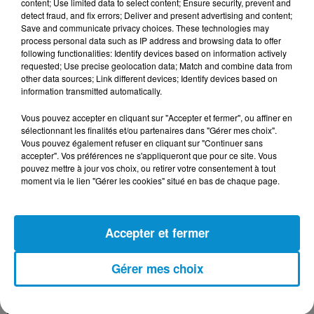
content; Use limited data to select content; Ensure security, prevent and
detect fraud, and fix errors; Deliver and present advertising and content;
Save and communicate privacy choices. These technologies may
process personal data such as IP address and browsing data to offer
following functionalities: Identify devices based on information actively
requested; Use precise geolocation data; Match and combine data from
[Happy Beur] Cheb Momo - Ndamt 3lik
other data sources; Link different devices; Identify devices based on
(live)
information transmitted automatically.
Vous pouvez accepter en cliquant sur "Accepter et fermer", ou affiner en
sélectionnant les finalités et/ou partenaires dans "Gérer mes choix".
Vous pouvez également refuser en cliquant sur "Continuer sans
accepter". Vos préférences ne s'appliqueront que pour ce site. Vous
[Happy Beur] Cheb Momo, figure
pouvez mettre à jour vos choix, ou retirer votre consentement à tout
emblématique de la nouvelle scène
moment via le lien "Gérer les cookies" situé en bas de chaque page.
Raï !
Accepter et fermer
[La Matinale] Jamila Zeghoudi,
Gérer mes choix
journaliste : "j’ai toujours...