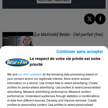
Afficher l'élément
[La Matinale] Beido - Ciel parfait (live)
Continuer sans accepter
Le respect de votre vie privée est notre
priorité
[La Matinale] Beido, un nouveau projet
en "Quatre saisons" !
We and
our (447) partners
do the following data processing based on
your consent and/or our legitimate interest: Store and/or access
information on a device; Use limited data to select advertising; Create
profiles for personalised advertising; Use profiles to select personalised
advertising; Measure advertising performance; Measure content
performance; Understand audiences through statistics or combinations
[Happy Beur] Cheb Momo - Oxygène
of data from different sources; Develop and improve services; Create
(live)
profiles to personalise content; Use profiles to select personalised