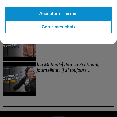
(live)
Accepter et fermer
Gérer mes choix
[Happy Beur] Cheb Momo, figure
emblématique de la nouvelle scène
Raï !
[La Matinale] Jamila Zeghoudi,
journaliste : "j’ai toujours...