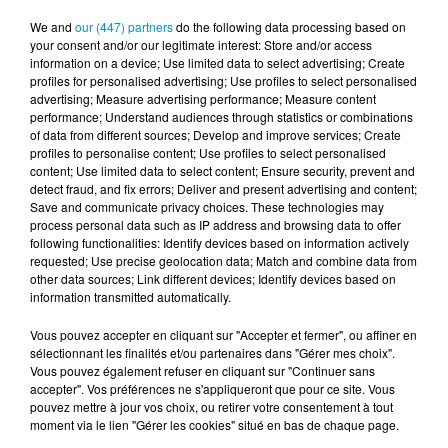
We and
our (447) partners
do the following data processing based on
[La Matinale] Beido - Ciel parfait (live)
your consent and/or our legitimate interest: Store and/or access
information on a device; Use limited data to select advertising; Create
profiles for personalised advertising; Use profiles to select personalised
advertising; Measure advertising performance; Measure content
performance; Understand audiences through statistics or combinations
of data from different sources; Develop and improve services; Create
profiles to personalise content; Use profiles to select personalised
[La Matinale] Beido, un nouveau projet
content; Use limited data to select content; Ensure security, prevent and
en "Quatre saisons" !
detect fraud, and fix errors; Deliver and present advertising and content;
Save and communicate privacy choices. These technologies may
process personal data such as IP address and browsing data to offer
following functionalities: Identify devices based on information actively
requested; Use precise geolocation data; Match and combine data from
other data sources; Link different devices; Identify devices based on
[Happy Beur] Cheb Momo - Oxygène
information transmitted automatically.
(live)
Vous pouvez accepter en cliquant sur "Accepter et fermer", ou affiner en
sélectionnant les finalités et/ou partenaires dans "Gérer mes choix".
Vous pouvez également refuser en cliquant sur "Continuer sans
accepter". Vos préférences ne s'appliqueront que pour ce site. Vous
pouvez mettre à jour vos choix, ou retirer votre consentement à tout
moment via le lien "Gérer les cookies" situé en bas de chaque page.
[Happy Beur] Cheb Momo - Ndamt 3lik