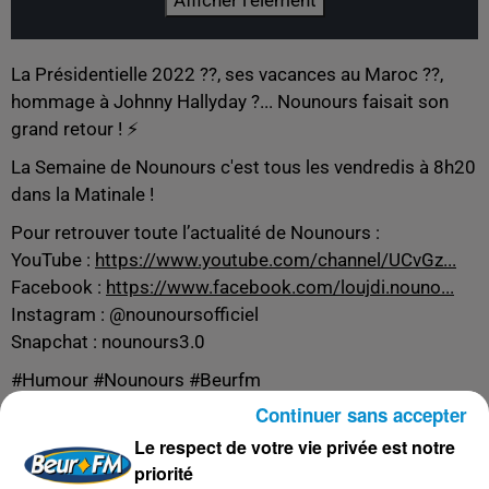
Afficher l'élément
La Présidentielle 2022 ??, ses vacances au Maroc ??,
hommage à Johnny Hallyday ?... Nounours faisait son
grand retour ! ⚡️
La Semaine de Nounours c'est tous les vendredis à 8h20
dans la Matinale !
Pour retrouver toute l’actualité de Nounours :
YouTube :
https://www.youtube.com/channel/UCvGz...
Facebook :
https://www.facebook.com/loujdi.nouno...
Instagram : @nounoursofficiel
Snapchat : nounours3.0
#Humour #Nounours #Beurfm
Continuer sans accepter
Le respect de votre vie privée est notre
priorité