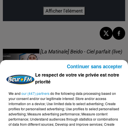
Afficher l'élément
[La Matinale] Beido - Ciel parfait (live)
Continuer sans accepter
Le respect de votre vie privée est notre
priorité
[La Matinale] Beido, un nouveau projet
We and
our (447) partners
do the following data processing based on
en "Quatre saisons" !
your consent and/or our legitimate interest: Store and/or access
information on a device; Use limited data to select advertising; Create
profiles for personalised advertising; Use profiles to select personalised
advertising; Measure advertising performance; Measure content
performance; Understand audiences through statistics or combinations
of data from different sources; Develop and improve services; Create
[Happy Beur] Cheb Momo - Oxygène