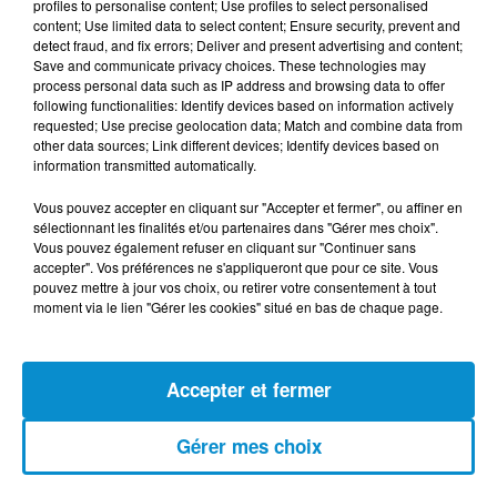
profiles to personalise content; Use profiles to select personalised
(live)
content; Use limited data to select content; Ensure security, prevent and
detect fraud, and fix errors; Deliver and present advertising and content;
Save and communicate privacy choices. These technologies may
process personal data such as IP address and browsing data to offer
following functionalities: Identify devices based on information actively
requested; Use precise geolocation data; Match and combine data from
other data sources; Link different devices; Identify devices based on
[Happy Beur] Cheb Momo - Ndamt 3lik
information transmitted automatically.
(live)
Vous pouvez accepter en cliquant sur "Accepter et fermer", ou affiner en
sélectionnant les finalités et/ou partenaires dans "Gérer mes choix".
Vous pouvez également refuser en cliquant sur "Continuer sans
accepter". Vos préférences ne s'appliqueront que pour ce site. Vous
pouvez mettre à jour vos choix, ou retirer votre consentement à tout
[Happy Beur] Cheb Momo, figure
moment via le lien "Gérer les cookies" situé en bas de chaque page.
emblématique de la nouvelle scène
Raï !
Accepter et fermer
[La Matinale] Jamila Zeghoudi,
Gérer mes choix
journaliste : "j’ai toujours...