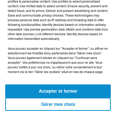
profiles to personalise content; Use profiles to select personalised
(live)
content; Use limited data to select content; Ensure security, prevent and
detect fraud, and fix errors; Deliver and present advertising and content;
Save and communicate privacy choices. These technologies may
process personal data such as IP address and browsing data to offer
following functionalities: Identify devices based on information actively
requested; Use precise geolocation data; Match and combine data from
other data sources; Link different devices; Identify devices based on
[Happy Beur] Cheb Momo - Ndamt 3lik
information transmitted automatically.
(live)
Vous pouvez accepter en cliquant sur "Accepter et fermer", ou affiner en
sélectionnant les finalités et/ou partenaires dans "Gérer mes choix".
Vous pouvez également refuser en cliquant sur "Continuer sans
accepter". Vos préférences ne s'appliqueront que pour ce site. Vous
pouvez mettre à jour vos choix, ou retirer votre consentement à tout
[Happy Beur] Cheb Momo, figure
moment via le lien "Gérer les cookies" situé en bas de chaque page.
emblématique de la nouvelle scène
Raï !
Accepter et fermer
[La Matinale] Jamila Zeghoudi,
Gérer mes choix
journaliste : "j’ai toujours...