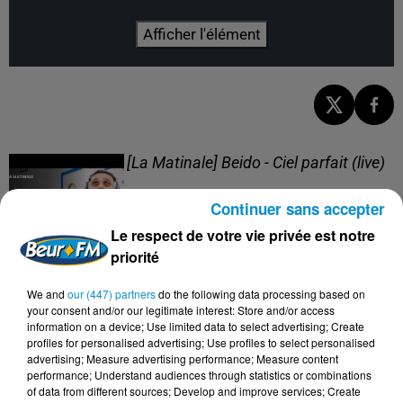
Afficher l'élément
[La Matinale] Beido - Ciel parfait (live)
Continuer sans accepter
Le respect de votre vie privée est notre
priorité
[La Matinale] Beido, un nouveau projet
We and
our (447) partners
do the following data processing based on
en "Quatre saisons" !
your consent and/or our legitimate interest: Store and/or access
information on a device; Use limited data to select advertising; Create
profiles for personalised advertising; Use profiles to select personalised
advertising; Measure advertising performance; Measure content
performance; Understand audiences through statistics or combinations
of data from different sources; Develop and improve services; Create
[Happy Beur] Cheb Momo - Oxygène