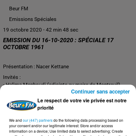
Beur FM
Emissions Spéciales
19 octobre 2020 - 42 min 48 sec
EMISSION DU 16-10-2020 : SPÉCIALE 17
OCTOBRE 1961
Présentation : Nacer Kettane
Invités :
- Halima Menhoudj (adjointe au maire de Montreuil)
Continuer sans accepter
- Mehdy Belabbas (ajoint au maire d'Ivry-sur-Seine)
Le respect de votre vie privée est notre
- Benjamin Stora (historien, professeur, inspecteur
priorité
générale de l'Education Nationale et président du conseil
d'orientation de la Cité Nationale de l'Histoire de
We and
our (447) partners
do the following data processing based on
l'Immigration)
your consent and/or our legitimate interest: Store and/or access
- Mehdi Lallaoui (réalisateur, écrivain et co-fondateur de
information on a device; Use limited data to select advertising; Create