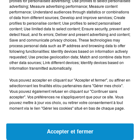
profiles for personalised advertising; Use profiles to select personalised
l'association Au Nom de la Mémoire)
advertising; Measure advertising performance; Measure content
performance; Understand audiences through statistics or combinations
of data from different sources; Develop and improve services; Create
profiles to personalise content; Use profiles to select personalised
content; Use limited data to select content; Ensure security, prevent and
detect fraud, and fix errors; Deliver and present advertising and content;
Save and communicate privacy choices. These technologies may
process personal data such as IP address and browsing data to offer
following functionalities: Identify devices based on information actively
requested; Use precise geolocation data; Match and combine data from
other data sources; Link different devices; Identify devices based on
information transmitted automatically.
Vous pouvez accepter en cliquant sur "Accepter et fermer", ou affiner en
DERNIERS PODCASTS
sélectionnant les finalités et/ou partenaires dans "Gérer mes choix".
Vous pouvez également refuser en cliquant sur "Continuer sans
accepter". Vos préférences ne s'appliqueront que pour ce site. Vous
24 juillet 2026
pouvez mettre à jour vos choix, ou retirer votre consentement à tout
Les Zinformés - 24/07/26
moment via le lien "Gérer les cookies" situé en bas de chaque page.
Accepter et fermer