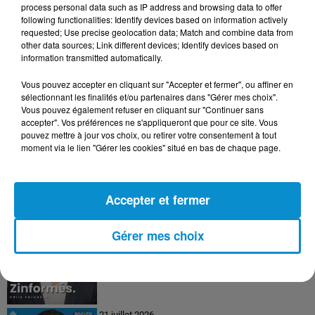
process personal data such as IP address and browsing data to offer
following functionalities: Identify devices based on information actively
requested; Use precise geolocation data; Match and combine data from
24 juillet 2026
other data sources; Link different devices; Identify devices based on
Les Zinformés - 24/07/26
information transmitted automatically.
Vous pouvez accepter en cliquant sur "Accepter et fermer", ou affiner en
sélectionnant les finalités et/ou partenaires dans "Gérer mes choix".
Vous pouvez également refuser en cliquant sur "Continuer sans
accepter". Vos préférences ne s'appliqueront que pour ce site. Vous
23 juillet 2026
pouvez mettre à jour vos choix, ou retirer votre consentement à tout
Les Zinformés - 23/07/26
moment via le lien "Gérer les cookies" situé en bas de chaque page.
Accepter et fermer
22 juillet 2026
Gérer mes choix
Les Zinformés - 22/07/26
21 juillet 2026