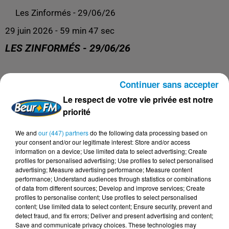
Les Zinformés - 29/06/26
29 juin 2026 - 59 min 47 sec
LES ZINFORMÉS - 29/06/26
Les Zinformés, le rendez-vous avec l'actualité, tous les
Continuer sans accepter
jours de 19h à 20h sur Beur FM !
Le respect de votre vie privée est notre
priorité
We and
our (447) partners
do the following data processing based on
your consent and/or our legitimate interest: Store and/or access
information on a device; Use limited data to select advertising; Create
profiles for personalised advertising; Use profiles to select personalised
advertising; Measure advertising performance; Measure content
performance; Understand audiences through statistics or combinations
of data from different sources; Develop and improve services; Create
profiles to personalise content; Use profiles to select personalised
content; Use limited data to select content; Ensure security, prevent and
detect fraud, and fix errors; Deliver and present advertising and content;
DERNIERS PODCASTS
Save and communicate privacy choices. These technologies may