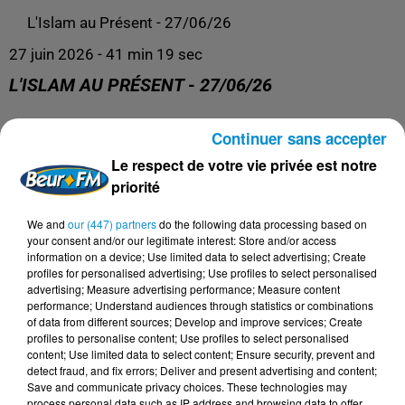
L'Islam au Présent - 27/06/26
27 juin 2026 - 41 min 19 sec
L'ISLAM AU PRÉSENT - 27/06/26
Continuer sans accepter
L'Islam au Présent
Le respect de votre vie privée est notre
priorité
We and
our (447) partners
do the following data processing based on
your consent and/or our legitimate interest: Store and/or access
information on a device; Use limited data to select advertising; Create
profiles for personalised advertising; Use profiles to select personalised
advertising; Measure advertising performance; Measure content
performance; Understand audiences through statistics or combinations
of data from different sources; Develop and improve services; Create
profiles to personalise content; Use profiles to select personalised
content; Use limited data to select content; Ensure security, prevent and
DERNIERS PODCASTS
detect fraud, and fix errors; Deliver and present advertising and content;
Save and communicate privacy choices. These technologies may
process personal data such as IP address and browsing data to offer