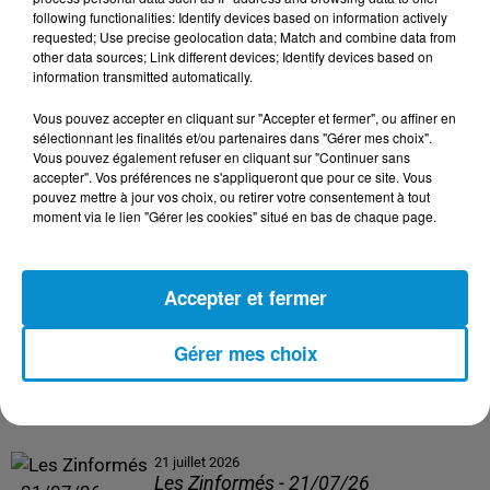
following functionalities: Identify devices based on information actively
24 juillet 2026
requested; Use precise geolocation data; Match and combine data from
Les Zinformés - 24/07/26
other data sources; Link different devices; Identify devices based on
information transmitted automatically.
Vous pouvez accepter en cliquant sur "Accepter et fermer", ou affiner en
sélectionnant les finalités et/ou partenaires dans "Gérer mes choix".
Vous pouvez également refuser en cliquant sur "Continuer sans
23 juillet 2026
accepter". Vos préférences ne s'appliqueront que pour ce site. Vous
Les Zinformés - 23/07/26
pouvez mettre à jour vos choix, ou retirer votre consentement à tout
moment via le lien "Gérer les cookies" situé en bas de chaque page.
Accepter et fermer
22 juillet 2026
Les Zinformés - 22/07/26
Gérer mes choix
21 juillet 2026
Les Zinformés - 21/07/26