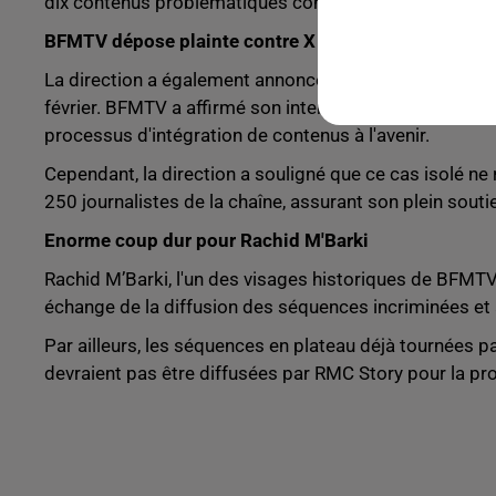
dix contenus problématiques concernant des thèmes te
BFMTV dépose plainte contre X
La direction a également annoncé le dépôt d'une plain
février. BFMTV a affirmé son intention de renforcer les
processus d'intégration de contenus à l'avenir.
Cependant, la direction a souligné que ce cas isolé ne r
250 journalistes de la chaîne, assurant son plein soutie
Enorme coup dur pour Rachid M'Barki
Rachid M’Barki, l'un des visages historiques de BFMTV 
échange de la diffusion des séquences incriminées et 
Par ailleurs, les séquences en plateau déjà tournées pa
devraient pas être diffusées par RMC Story pour la pr