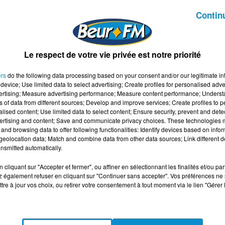
Contin
Le respect de votre vie privée est notre priorité
oncé jeudi 23 février à ses collaborateurs le licenciement p
l de la nuit » de la chaîne d'information en continu. Cette
ers
do the following data processing based on your consent and/or our legitimate int
équences non validées par la hiérarchie de la chaîne lors de
device; Use limited data to select advertising; Create profiles for personalised adver
vertising; Measure advertising performance; Measure content performance; Unders
ns of data from different sources; Develop and improve services; Create profiles to 
er Fogiel a rappelé avoir été alerté en début d'année par Ra
alised content; Use limited data to select content; Ensure security, prevent and detect
ertising and content; Save and communicate privacy choices. These technologies
arki dans le cadre d'une enquête sur des officines de
and browsing data to offer following functionalities: Identify devices based on infor
rne qui a conduit à la suspension du présentateur depuis le 
eolocation data; Match and combine data from other data sources; Link different de
nsmitted automatically.
d M'Barki
cliquant sur "Accepter et fermer", ou affiner en sélectionnant les finalités et/ou pa
 également refuser en cliquant sur "Continuer sans accepter". Vos préférences ne 
ieurs séquences diffusées sans respect des processus de
tre à jour vos choix, ou retirer votre consentement à tout moment via le lien "Gérer 
, dans un communiqué publié ce jeudi.
 de Rachid M'Barki le 21 février. La chaîne a identifié enviro