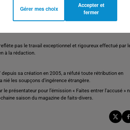
ls que le Qatar, le Maroc et le Soudan.
Accepter et
Gérer mes choix
fermer
te contre X pour corruption passive et abus de confiance le
 contrôles internes pour garantir une meilleure sécurité des
eflète pas le travail exceptionnel et rigoureux effectué par l
n à la rédaction.
depuis sa création en 2005, a réfuté toute rétribution en
a nié les soupçons d'ingérence étrangère.
r le présentateur pour l’émission « Faites entrer l'accusé » 
ochaine saison du magazine de faits-divers.