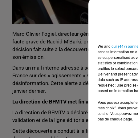
Marc-Olivier Fogiel, directeur général de BFMTV, a ann
faute grave de Rachid M'Barki, présentateur du « Journa
We and
our (447) partn
décision fait suite à la découverte de la diffusion de s
access information on a 
son émission.
select personalised ad
statistics or combinatio
Dans un mail interne adressé à ses équipes, Marc-Olivi
profiles to select person
Deliver and present adv
France sur des « agissements » suspects de Rachid M'B
data such as IP address 
désinformation. Cette alerte a déclenché un audit inte
requested; Use precise g
janvier dernier.
based on information tra
La direction de BFMTV met fin au contrat avec Rachi
Vous pouvez accepter en 
mes choix". Vous pouvez
La direction de BFMTV a déclaré avoir identifié plus
ce site. Vous pouvez met
bas de chaque page.
validation et de la ligne éditoriale entre 2021 et 2022
Cette découverte a conduit à la fin du contrat de travail