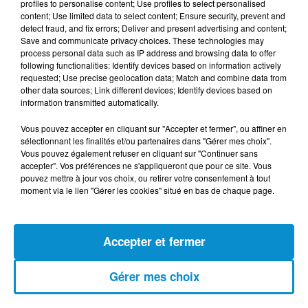
profiles to personalise content; Use profiles to select personalised
(live)
content; Use limited data to select content; Ensure security, prevent and
detect fraud, and fix errors; Deliver and present advertising and content;
Save and communicate privacy choices. These technologies may
process personal data such as IP address and browsing data to offer
following functionalities: Identify devices based on information actively
requested; Use precise geolocation data; Match and combine data from
other data sources; Link different devices; Identify devices based on
[Happy Beur] Cheb Momo - Ndamt 3lik
information transmitted automatically.
(live)
Vous pouvez accepter en cliquant sur "Accepter et fermer", ou affiner en
sélectionnant les finalités et/ou partenaires dans "Gérer mes choix".
Vous pouvez également refuser en cliquant sur "Continuer sans
accepter". Vos préférences ne s'appliqueront que pour ce site. Vous
pouvez mettre à jour vos choix, ou retirer votre consentement à tout
[Happy Beur] Cheb Momo, figure
moment via le lien "Gérer les cookies" situé en bas de chaque page.
emblématique de la nouvelle scène
Raï !
Accepter et fermer
[La Matinale] Jamila Zeghoudi,
Gérer mes choix
journaliste : "j’ai toujours...