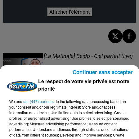
Afficher l'élément
[La Matinale] Beido - Ciel parfait (live)
Continuer sans accepter
Le respect de votre vie privée est notre
priorité
[La Matinale] Beido, un nouveau projet
We and
our (447) partners
do the following data processing based on
en "Quatre saisons" !
your consent and/or our legitimate interest: Store and/or access
information on a device; Use limited data to select advertising; Create
profiles for personalised advertising; Use profiles to select personalised
advertising; Measure advertising performance; Measure content
performance; Understand audiences through statistics or combinations
of data from different sources; Develop and improve services; Create
[Happy Beur] Cheb Momo - Oxygène