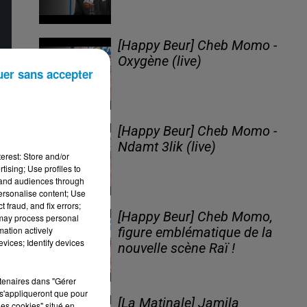
[Happy Beur] Cheb Momo -
Oxygène (live)
uer sans accepter
[Happy Beur] Cheb Momo -
Ndamt 3lik (live)
erest: Store and/or
tising; Use profiles to
tand audiences through
personalise content; Use
 fraud, and fix errors;
[Happy Beur] Cheb Momo,
 may process personal
t
mation actively
figure emblématique de la
vices; Identify devices
nouvelle scène Raï !
rtenaires dans "Gérer
s'appliqueront que pour
[La Matinale] Jamila
les cookies" situé en