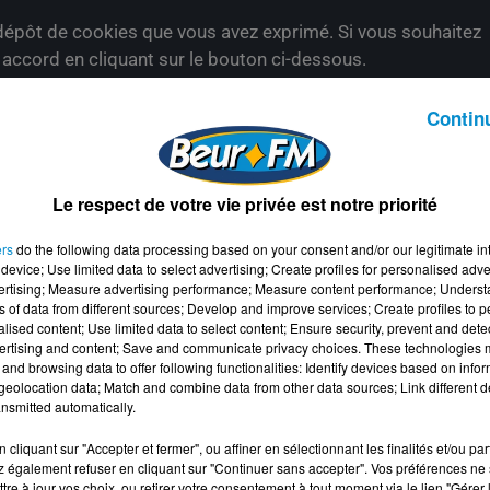
épôt de cookies que vous avez exprimé. Si vous souhaitez
e accord en cliquant sur le bouton ci-dessous.
her l'élément
Contin
 ado" de Meriem Belghiti sont disponibles sur Amazon !
Le respect de votre vie privée est notre priorité
et "parents" de Meriem Belghiti :
ers
do the following data processing based on your consent and/or our legitimate int
device; Use limited data to select advertising; Create profiles for personalised adver
vertising; Measure advertising performance; Measure content performance; Unders
et enseignante :
https://www.belghiticonseil.fr
.
ns of data from different sources; Develop and improve services; Create profiles to 
nergéticienne, leader-coach en développement
alised content; Use limited data to select content; Ensure security, prevent and detect
ertising and content; Save and communicate privacy choices. These technologies
ormatrice/enseignante en communication interpersonnelle, e
and browsing data to offer following functionalities: Identify devices based on infor
bahou.fr/
.
eolocation data; Match and combine data from other data sources; Link different de
nsmitted automatically.
..
.
cliquant sur "Accepter et fermer", ou affiner en sélectionnant les finalités et/ou pa
 également refuser en cliquant sur "Continuer sans accepter". Vos préférences ne 
tre à jour vos choix, ou retirer votre consentement à tout moment via le lien "Gérer 